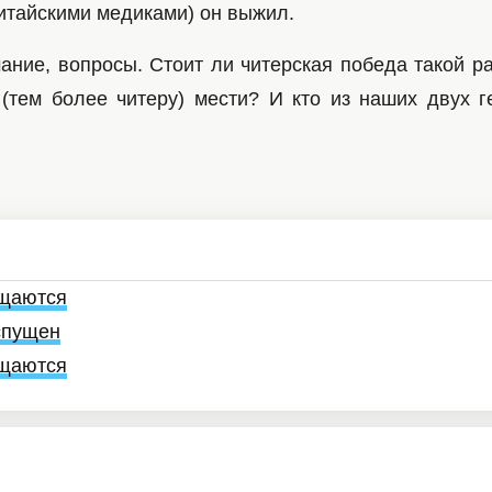
итайскими медиками) он выжил.
мание, вопросы. Стоит ли читерская победа такой р
(тем более читеру) мести? И кто из наших двух 
ащаются
аспущен
ащаются