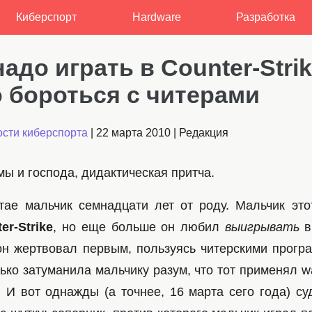
Киберспорт
Hardware
Разработка
надо играть в Counter-Strik
о бороться с читерами
сти киберспорта
|
22 марта 2010
|
Редакция
ы и господа, дидактическая притча.
ае мальчик семнадцати лет от роду. Мальчик эт
er-Strike
, но еще больше он любил
выигрывать
в 
он жертвовал первым, пользуясь читерскими прог
ко затуманила мальчику разум, что тот применял wa
. И вот однажды (а точнее, 16 марта сего года) су