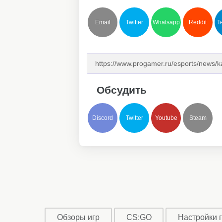
Email
Twitter
Whatsapp
Reddit
T
Обсудить
Discord
Twitter
Youtube
Steam
Обзоры игр
CS:GO
Настройки 