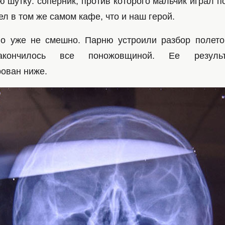
 шутку: соперник, против которого мальчик играл по
ел в том же самом кафе, что и наш герой.
о уже не смешно. Парню устроили разбор полето
кончилось все поножовщиной. Ее результ
ован ниже.