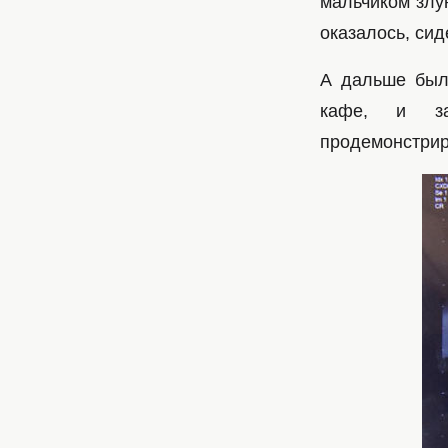
мальчиком злую
оказалось, сид
А дальше был
кафе, и за
продемонстрир