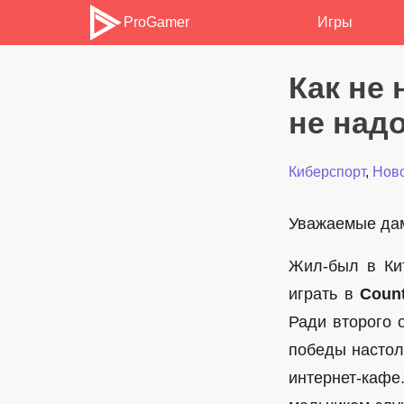
ProGamer
Игры
Как не 
не над
Киберспорт
,
Ново
Уважаемые дам
Жил-был в Кит
играть в
Count
Ради второго 
победы настоль
интернет-кафе