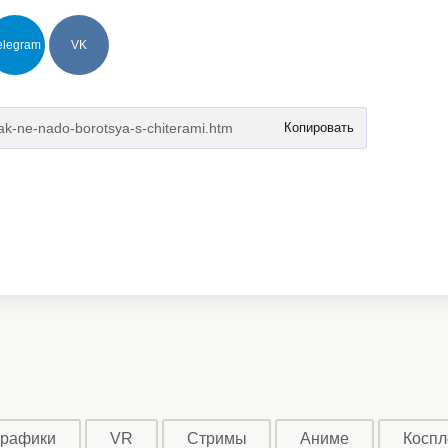
elegram
VK
Копировать
графики
VR
Стримы
Аниме
Коспл