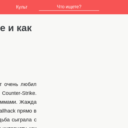
Культ
e и как
от очень любил
Counter-Strike.
раммами. Жажда
llhack прямо в
дьба сыграла с