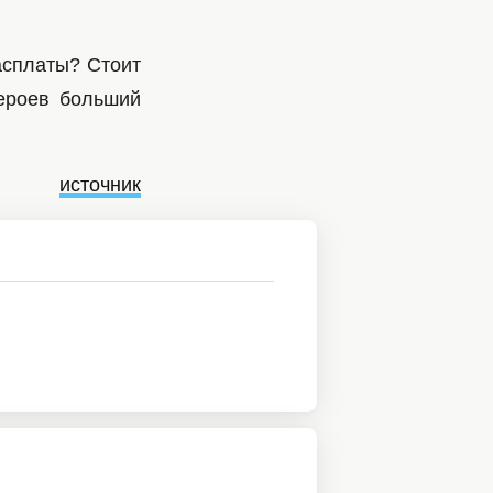
асплаты? Стоит
героев больший
источник