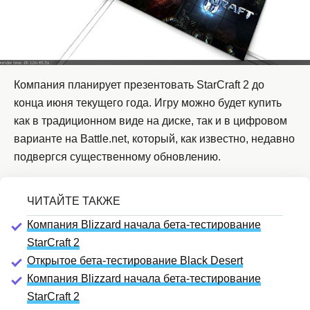
Компания планирует презентовать StarCraft 2 до
конца июня текущего года. Игру можно будет купить
как в традиционном виде на диске, так и в цифровом
варианте на Battle.net, который, как известно, недавно
подвергся существенному обновлению.
Компания Blizzard начала бета-тестирование
StarCraft 2
Открытое бета-тестирование Black Desert
Компания Blizzard начала бета-тестирование
StarCraft 2