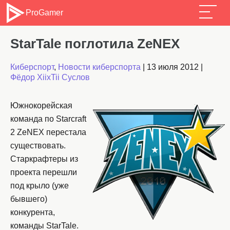
ProGamer
StarTale поглотила ZeNEX
Киберспорт
,
Новости киберспорта
|
13 июля 2012
|
Фёдор XiixTii Суслов
Южнокорейская
команда по Starcraft
2 ZeNEX перестала
существовать.
Старкрафтеры из
проекта перешли
под крыло (уже
бывшего)
конкурента,
команды StarTale.