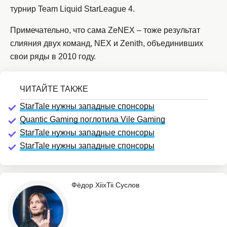
турнир Team Liquid StarLeague 4.
Примечательно, что сама ZeNEX – тоже результат
слияния двух команд, NEX и Zenith, объединивших
свои ряды в 2010 году.
StarTale нужны западные спонсоры
Quantic Gaming поглотила Vile Gaming
StarTale нужны западные спонсоры
StarTale нужны западные спонсоры
Фёдор XiixTii Суслов