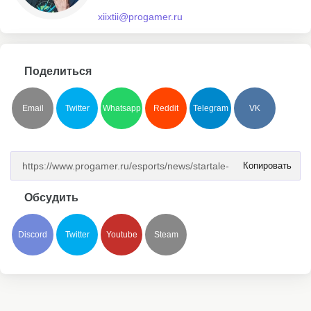
xiixtii@progamer.ru
Поделиться
Email
Twitter
Whatsapp
Reddit
Telegram
VK
Копировать
Обсудить
Discord
Twitter
Youtube
Steam