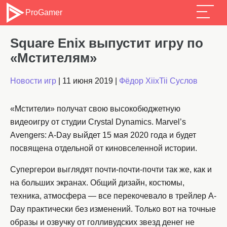
ProGamer
Square Enix выпустит игру по
«Мстителям»
Новости игр
|
11 июня 2019
|
Фёдор XiixTii Суслов
«Мстители» получат свою высокобюджетную
видеоигру от студии Crystal Dynamics. Marvel’s
Avengers: A-Day выйдет 15 мая 2020 года и будет
посвящена отдельной от киновселенной истории.
Супергерои выглядят почти-почти-почти так же, как и
на больших экранах. Общий дизайн, костюмы,
техника, атмосфера — все перекочевало в трейлер A-
Day практически без изменений. Только вот на точные
образы и озвучку от голливудских звезд денег не