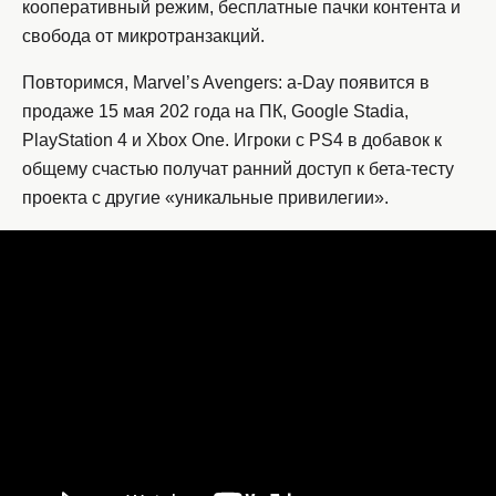
кооперативный режим, бесплатные пачки контента и
свобода от микротранзакций.
Повторимся, Marvel’s Avengers: a-Day появится в
продаже 15 мая 202 года на ПК, Google Stadia,
PlayStation 4 и Xbox One. Игроки с PS4 в добавок к
общему счастью получат ранний доступ к бета-тесту
проекта с другие «уникальные привилегии».