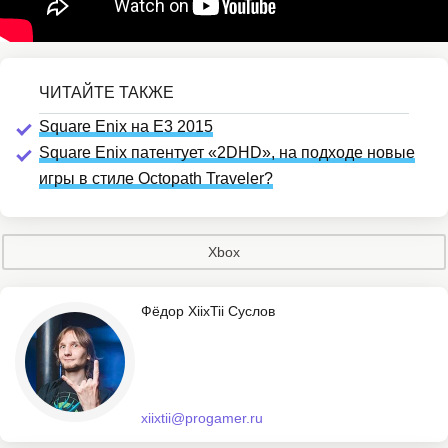
Square Enix на E3 2015
Square Enix патентует «2DHD», на подходе новые
игры в стиле Octopath Traveler?
Xbox
Фёдор XiixTii Суслов
xiixtii@progamer.ru