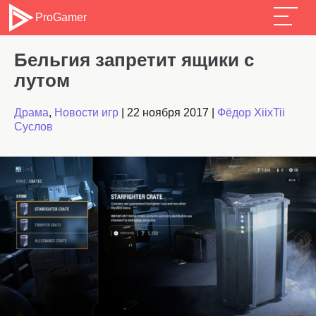
ProGamer
Бельгия запретит ящики с
лутом
Драма
,
Новости игр
|
22 ноября 2017
|
Фёдор XiixTii
Суслов