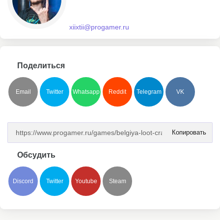
xiixtii@progamer.ru
Поделиться
Email
Twitter
Whatsapp
Reddit
Telegram
VK
Копировать
Обсудить
Discord
Twitter
Youtube
Steam