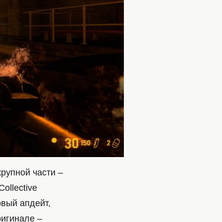
крупной части –
ollective
овый апдейт,
ригинале –