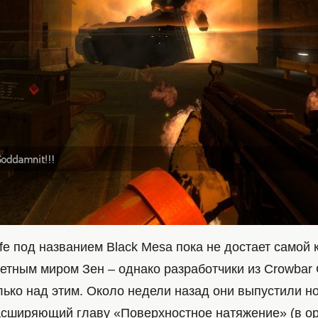
ife под названием Black Mesa пока не достает самой 
етным миром Зен – однако разработчики из Crowbar C
лько над этим. Около недели назад они выпустили н
асширяющий главу «Поверхностное натяжение» (в о