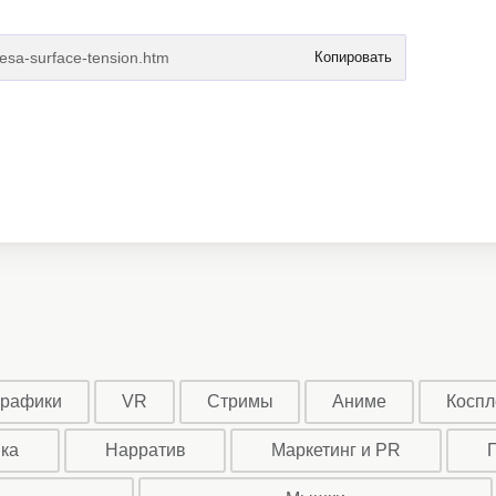
Копировать
графики
VR
Стримы
Аниме
Коспл
ыка
Нарратив
Маркетинг и PR