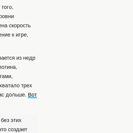
 того,
ровни
ена скорость
ние к игре,
рается из недр
лотина,
тами,
хватало трех
час дольше.
Вот
без этих
то создает