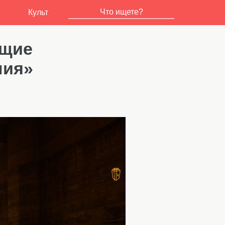
Культ
ющие
ния»