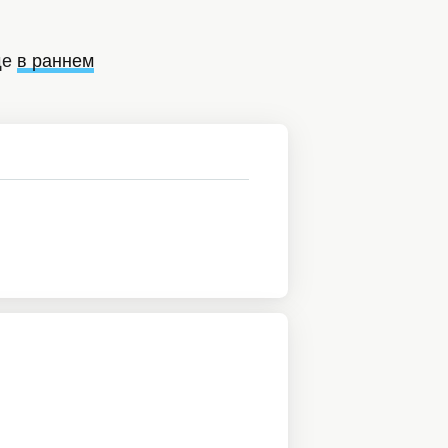
ще
в раннем