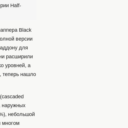
рии Half-
аппера Black
полной версии
 аддону для
они расширили
о уровней, а
, теперь нашло
(cascaded
а наружных
5%), небольшой
и многом