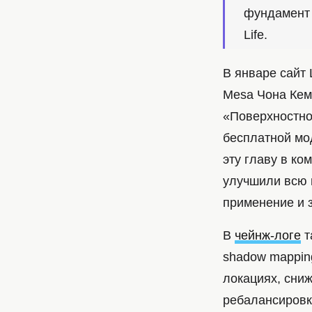
фундамент д
Life.
В январе сайт
Mesa Чона Кемп
«Поверхностно
бесплатной мод
эту главу в ко
улучшили всю г
применение и 
В
чейнж-логе
т
shadow mappin
локациях, сниж
ребалансировк