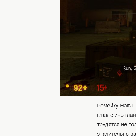
Ремейку Half-L
глав с иноплан
трудятся не то
значительно р