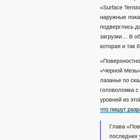
«Surface Tensi
наружные лока
подверглись д
загрузки… В об
которая и так 
«Поверхностно
«Черной Мезы» 
лазанье по ск
головоломка с 
уровней из это
что пишут разр
Глава «Пов
последних 