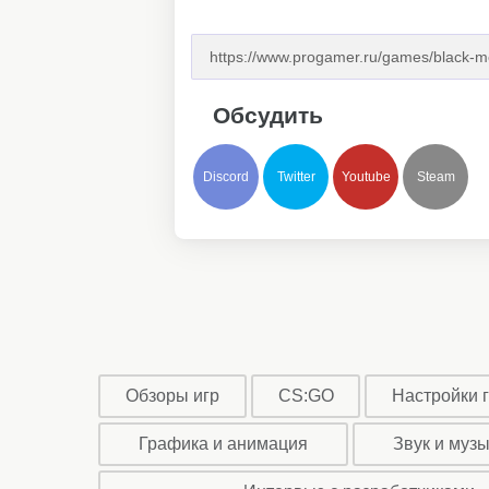
Обсудить
Discord
Twitter
Youtube
Steam
Обзоры игр
CS:GO
Настройки 
Графика и анимация
Звук и муз