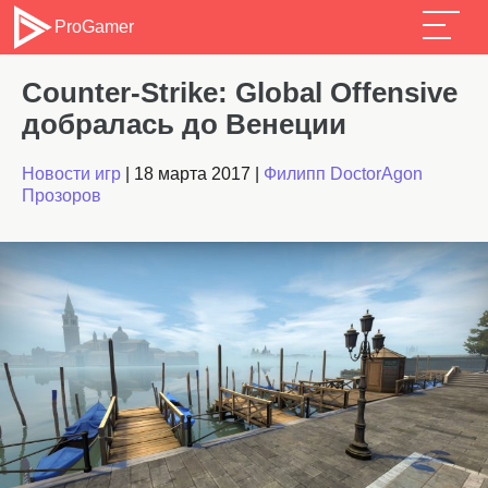
ProGamer
Counter-Strike: Global Offensive
добралась до Венеции
Новости игр
|
18 марта 2017
|
Филипп DoctorAgon
Прозоров