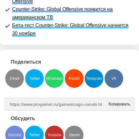
Offensive
Counter-Strike: Global Offensive появится на
американском ТВ
Бета-тест Counter-Strike: Global Offensive начнется
30 ноября
Поделиться
Email
Twitter
Whatsapp
Reddit
Telegram
VK
Копировать
Обсудить
Discord
Twitter
Youtube
Steam