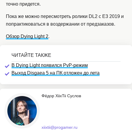
точно придется.
Пока же можно пересмотреть ролики DL2 с E3 2019 и
попрактиковаться в воздержании от предзаказов.
Обзор Dying Light 2
.
В Dying Light появился PvP-режим
Выход Disgaea 5 на ПК отложен до лета
Фёдор XiixTii Суслов
xiixtii@progamer.ru