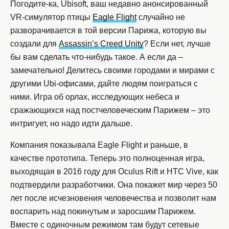
Погодите-ка, Ubisoft, ваш недавно анонсированный
VR-симулятор птицы
Eagle Flight
случайно не
разворачивается в той версии Парижа, которую вы
создали для
Assassin’s Creed Unity
? Если нет, лучше
бы вам сделать что-нибудь такое. А если да –
замечательно! Делитесь своими городами и мирами с
другими Ubi-офисами, дайте людям поиграться с
ними. Игра об орлах, исследующих небеса и
сражающихся над постчеловеческим Парижем – это
интригует, но надо идти дальше.
Компания показывала Eagle Flight и раньше, в
качестве прототипа. Теперь это полноценная игра,
выходящая в 2016 году для Oculus Rift и HTC Vive, как
подтвердили разработчики. Она покажет мир через 50
лет после исчезновения человечества и позволит нам
воспарить над покинутым и заросшим Парижем.
Вместе с одиночным режимом там будут сетевые