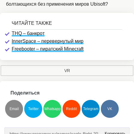
болтающихся без применения миров Ubisoft?
THQ – банкрот
InnerSpace – перевернутый мир
Freebooter – пиратский Minecraft
VR
Поделиться
Email
Twitter
Whatsapp
Reddit
Telegram
VK
Копировать