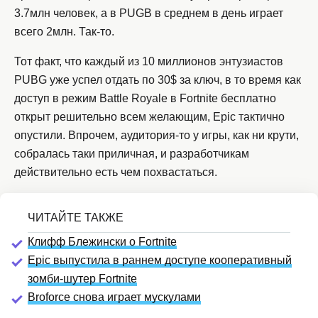
3.7млн человек, а в PUGB в среднем в день играет
всего 2млн. Так-то.
Тот факт, что каждый из 10 миллионов энтузиастов
PUBG уже успел отдать по 30$ за ключ, в то время как
доступ в режим Battle Royale в Fortnite бесплатно
открыт решительно всем желающим, Epic тактично
опустили. Впрочем, аудитория-то у игры, как ни крути,
собралась таки приличная, и разработчикам
действительно есть чем похвастаться.
Клифф Блежински о Fortnite
Epic выпустила в раннем доступе кооперативный
зомби-шутер Fortnite
Broforce снова играет мускулами