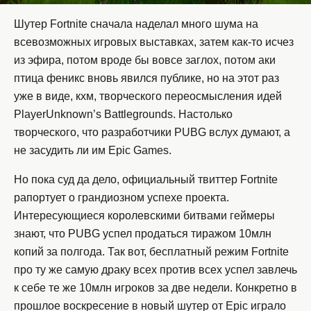
Шутер Fortnite сначала наделал много шума на
всевозможных игровых выставках, затем как-то исчез
из эфира, потом вроде бы вовсе заглох, потом аки
птица феникс вновь явился публике, но на этот раз
уже в виде, кхм, творческого переосмысления идей
PlayerUnknown’s Battlegrounds. Настолько
творческого, что разработчики PUBG вслух думают, а
не засудить ли им Epic Games.
Но пока суд да дело, официальный твиттер Fortnite
рапортует о грандиозном успехе проекта.
Интересующиеся королевскими битвами геймеры
знают, что PUBG успел продаться тиражом 10млн
копий за полгода. Так вот, бесплатный режим Fortnite
про ту же самую драку всех против всех успел завлечь
к себе те же 10млн игроков за две недели. Конкретно в
прошлое воскресение в новый шутер от Epic играло