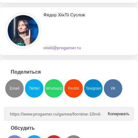
Фёдор XiixTii Суслов
xiixtii@progamer.ru
Поделиться
Email
Twitter
Whatsapp
Reddit
Telegram
VK
Копировать
Обсудить