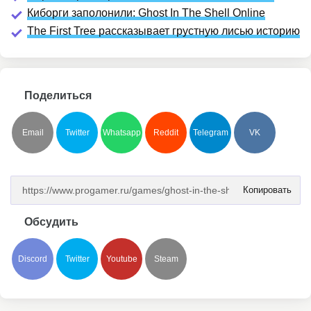
Киборги заполонили: Ghost In The Shell Online
The First Tree рассказывает грустную лисью историю
Поделиться
Email
Twitter
Whatsapp
Reddit
Telegram
VK
Копировать
Обсудить
Discord
Twitter
Youtube
Steam