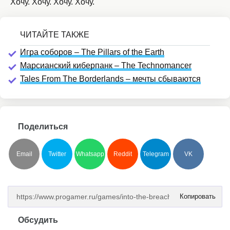
Хочу. Хочу. Хочу. Хочу.
Игра соборов – The Pillars of the Earth
Марсианский киберпанк – The Technomancer
Tales From The Borderlands – мечты сбываются
Поделиться
Email
Twitter
Whatsapp
Reddit
Telegram
VK
Копировать
Обсудить