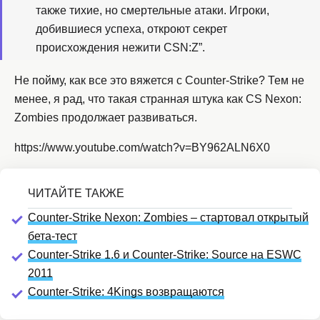
также тихие, но смертельные атаки. Игроки,
добившиеся успеха, откроют секрет
происхождения нежити CSN:Z”.
Не пойму, как все это вяжется с Counter-Strike? Тем не
менее, я рад, что такая странная штука как CS Nexon:
Zombies продолжает развиваться.
https://www.youtube.com/watch?v=BY962ALN6X0
Counter-Strike Nexon: Zombies – стартовал открытый
бета-тест
Counter-Strike 1.6 и Counter-Strike: Source на ESWC
2011
Counter-Strike: 4Kings возвращаются