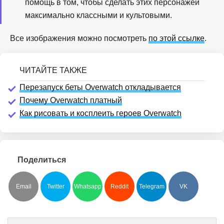
помощь в том, чтобы сделать этих персонажей
максимально классными и культовыми.
Все изображения можно посмотреть
по этой ссылке
.
Перезапуск беты Overwatch откладывается
Почему Overwatch платный
Как рисовать и косплеить героев Overwatch
Поделиться
Email
Twitter
Whatsapp
Reddit
Telegram
VK