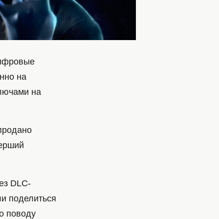
цифровые
нно на
ключами на
продано
мерший
без DLC-
ли поделиться
о поводу