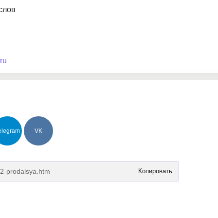
услов
ru
elegram
VK
Копировать