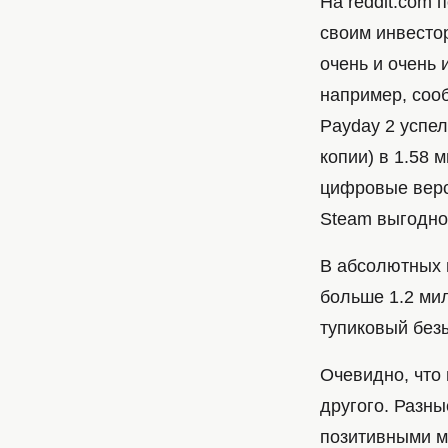
На reddit.com 
своим инвесто
очень и очень
например, сооб
Payday 2 успе
копии) в 1.58 
цифровые верси
Steam выгодно
В абсолютных 
больше 1.2 ми
тупиковый без
Очевидно, что 
другого. Разны
позитивными м