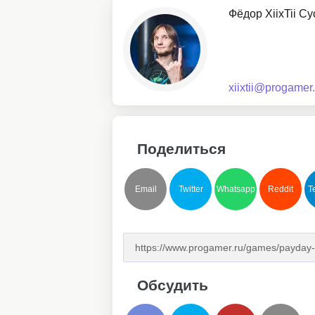
Фёдор XiixTii С
xiixtii@progamer.
Поделиться
Email
Twitter
Whatsapp
Reddit
T
Обсудить