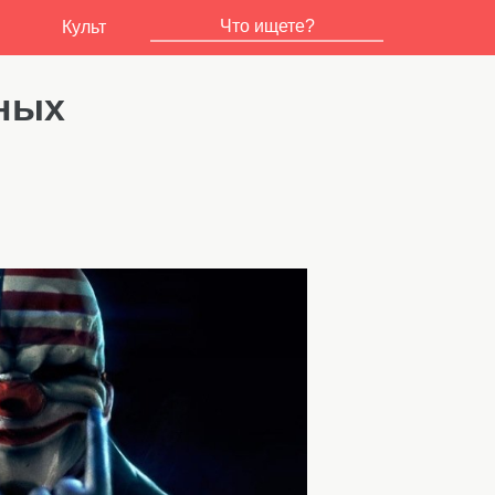
Культ
нных