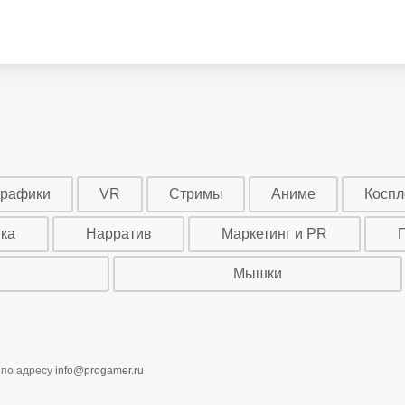
графики
VR
Стримы
Аниме
Коспл
ыка
Нарратив
Маркетинг и PR
Мышки
 по адресу
info@progamer.ru