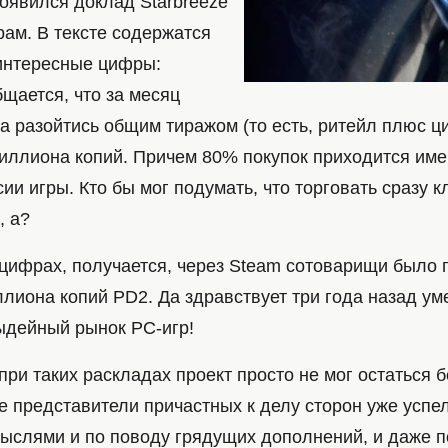
появился доклад Starbreeze
рам. В тексте содержатся
 интересные цифры:
щается, что за месяц
ла разойтись общим тиражом (то есть, ритейл плюс 
миллиона копий. Причем 80% покупок приходится име
и игры. Кто бы мог подумать, что торговать сразу 
, а?
цифрах, получается, через Steam сотоварищи было 
ллиона копий PD2. Да здравствует три года назад у
ыдейный рынок PC-игр!
при таких раскладах проект просто не мог остаться 
е представители причастных к делу сторон уже успе
ыслями и по поводу грядущих дополнений, и даже п