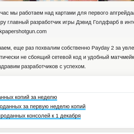
час мы работаем над картами для первого апгрейда
ру главный разработчик игры Дэвид Голдфарб в ин
ckpapershotgun.com
чаем, еще раз похвалим собственно Payday 2 за увл
ктически не сбоящий сетевой код и удобный матчмей
оздравим разработчиков с успехом.
данных копий за неделю
 проданных за первую неделю копий
 проданных консолей к 1 декабря