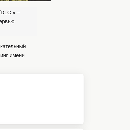
/DLC.» –
тервью
екательный
кинг имени