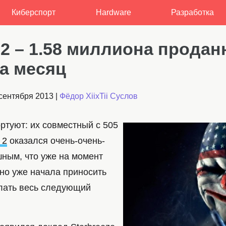
Киберспорт
Hardware
Разработка
 2 – 1.58 миллиона прода
за месяц
сентября 2013
|
Фёдор XiixTii Суслов
портуют: их совместный с 505
 2
оказался очень-очень-
ным, что уже на момент
 но уже начала приносить
елать весь следующий