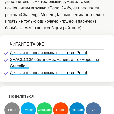
дополнительными тестовыми румами. Также
поклонникам игрушки «Portal 2» будет предложен
режим «Challenge Mode». Данный режим позволяет
играть не только одиночную игру, но и парную (в
борьбе за место во всеобщем рейтинге).
Детcкая и ванная комнаты в стиле Portal
SPACECOM обманом заманивает геймеров на
Greenlight
Детcкая и ванная комнаты в стиле Portal
Поделиться
Email
Twitter
Whatsapp
Reddit
Telegram
VK