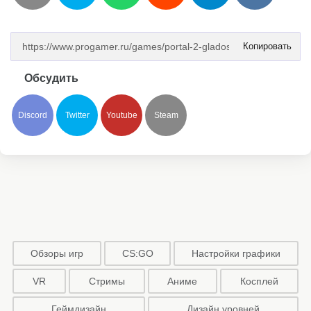
Копировать
Обсудить
Discord
Twitter
Youtube
Steam
Обзоры игр
CS:GO
Настройки графики
VR
Стримы
Аниме
Косплей
Геймдизайн
Дизайн уровней