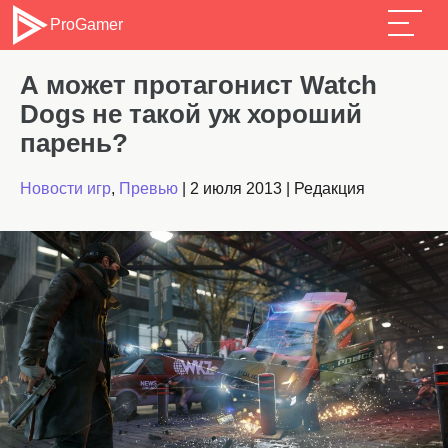
ProGamer
А может протагонист Watch
Dogs не такой уж хороший
парень?
Новости игр
,
Превью
|
2 июля 2013
|
Редакция