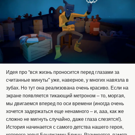
Идея про “вся жизнь проносится перед глазами за
считанные минуты” уже, наверное, у многих навязла в
зубах. Но тут она реализована очень красиво. Если на
экране появляется тикающий метроном – то, моргая,
мы двигаемся вперед по оси времени (иногда очень
хочется задержаться еще ненамного – и, ааа, как же
сложно не мигнуть случайно, даже глаза слезятся!).
История начинается с самого детства нашего героя,
которого зовут Бенджамин Бринн. Разумеется, память