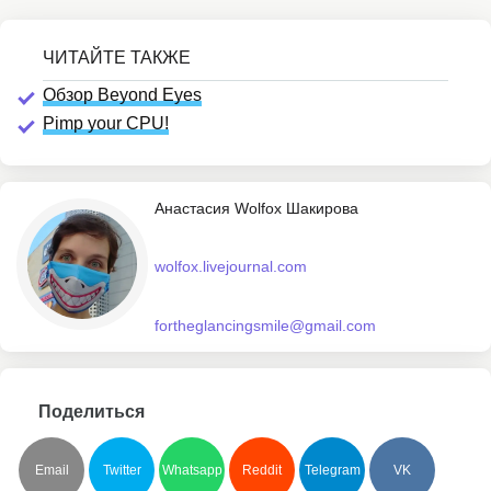
Обзор Beyond Eyes
Pimp your CPU!
Анастасия Wolfox Шакирова
wolfox.livejournal.com
fortheglancingsmile@gmail.com
Поделиться
Email
Twitter
Whatsapp
Reddit
Telegram
VK