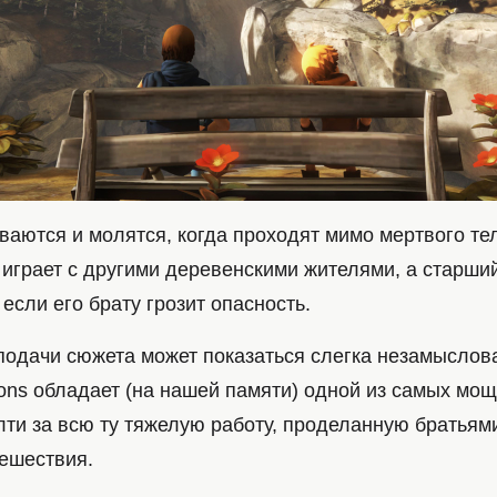
ваются и молятся, когда проходят мимо мертвого те
 играет с другими деревенскими жителями, а старши
 если его брату грозит опасность.
подачи сюжета может показаться слегка незамыслова
Sons обладает (на нашей памяти) одной из самых мо
лти за всю ту тяжелую работу, проделанную братьям
тешествия.