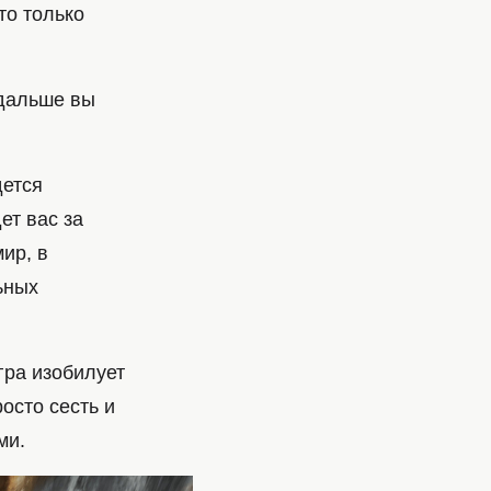
то только
 дальше вы
дется
ет вас за
ир, в
ьных
гра изобилует
осто сесть и
ми.