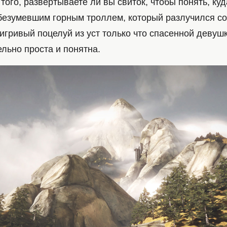
того, развертываете ли вы свиток, чтобы понять, куд
обезумевшим горным троллем, который разлучился со
игривый поцелуй из уст только что спасенной девуш
льно проста и понятна.