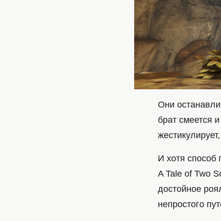
Они останавли
брат смеется и
жестикулирует,
И хотя способ 
A Tale of Two 
достойное роя
непростого пу