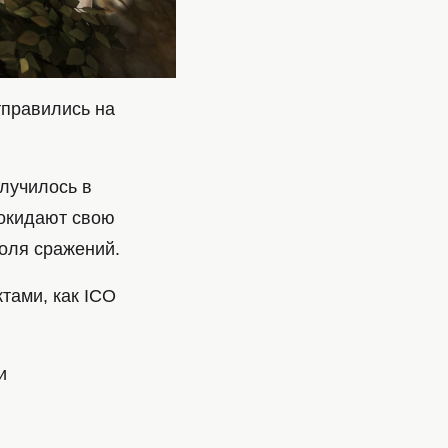
тправились на
случилось в
покидают свою
оля сражений.
тами, как ICO
и