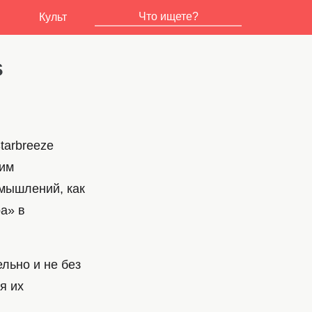
Культ
s
tarbreeze
ким
мышлений, как
а» в
льно и не без
я их