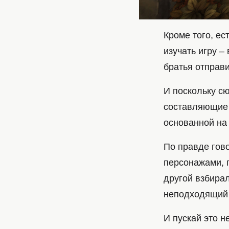
Кроме того, ес
изучать игру –
братья отправ
И поскольку с
составляющие B
основанной на
По правде гово
персонажами, п
другой взбирал
неподходящий 
И пускай это н