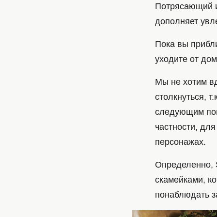
Потрясающий и
дополняет увл
Пока вы прибл
уходите от дом
Мы не хотим вд
столкнуться, т
следующим пово
частности, для
персонажах.
Определенно, 
скамейками, ко
понаблюдать з