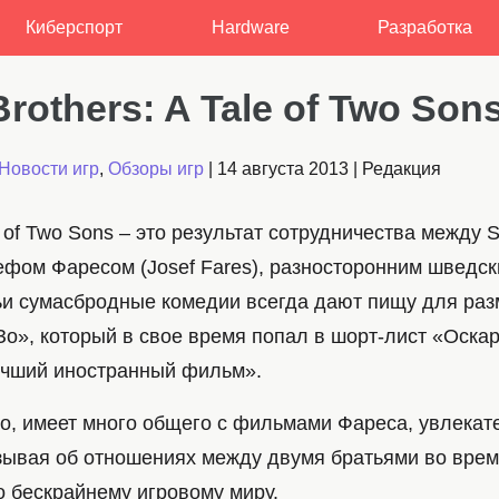
Киберспорт
Hardware
Разработка
rothers: A Tale of Two Son
Новости игр
,
Обзоры игр
|
14 августа 2013
|
Редакция
le of Two Sons – это результат сотрудничества между S
зефом Фаресом (Josef Fares), разносторонним шведс
ьи сумасбродные комедии всегда дают пищу для раз
Зо», который в свое время попал в шорт-лист «Оскар
чший иностранный фильм».
о, имеет много общего с фильмами Фареса, увлекате
зывая об отношениях между двумя братьями во врем
о бескрайнему игровому миру.