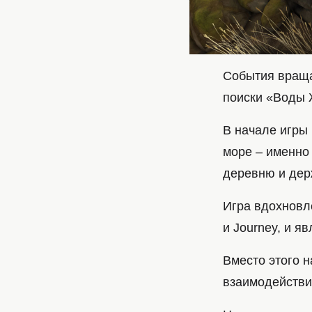
События враща
поиски «Воды 
В начале игры 
море – именно
деревню и дер
Игра вдохновле
и Journey, и я
Вместо этого н
взаимодействи