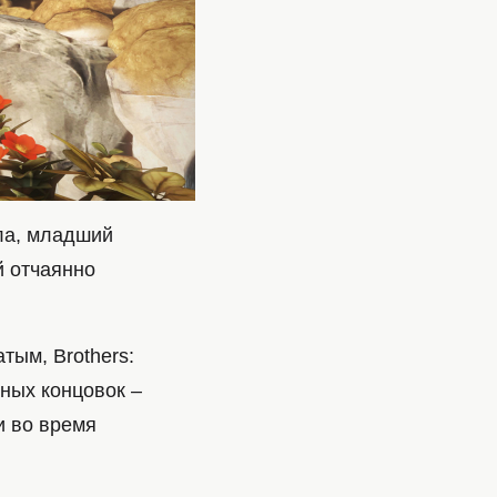
ла, младший
й отчаянно
тым, Brothers:
щных концовок –
и во время