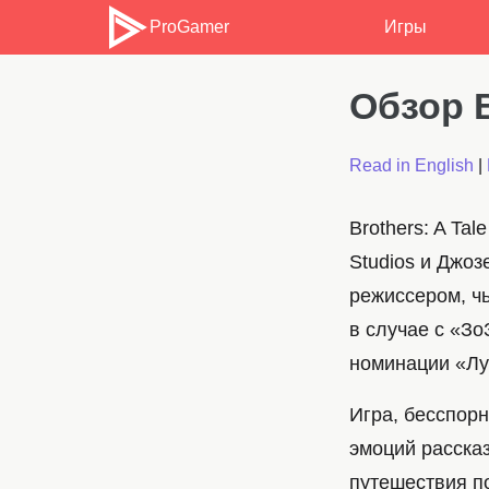
ProGamer
Игры
Обзор B
Read in English
|
Brothers: A Ta
Studios и Джо
режиссером, ч
в случае с «Зо
номинации «Лу
Игра, бесспорн
эмоций расска
путешествия п