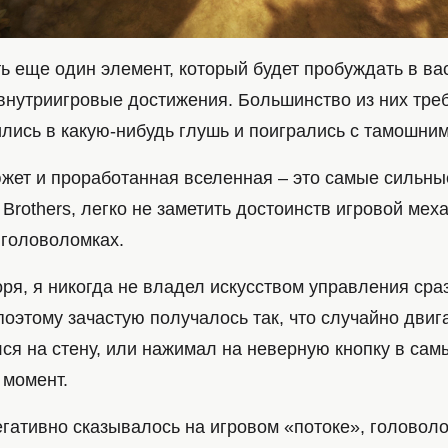
ть еще один элемент, который будет пробуждать в в
 внутриигровые достижения. Большинство из них треб
ились в какую-нибудь глушь и поигрались с тамошни
южет и проработанная вселенная – это самые сильны
rothers, легко не заметить достоинств игровой меха
 головоломках.
ря, я никогда не владел искусством управления сра
оэтому зачастую получалось так, что случайно двига
ся на стену, или нажимал на неверную кнопку в сам
момент.
егативно сказывалось на игровом «потоке», головоло