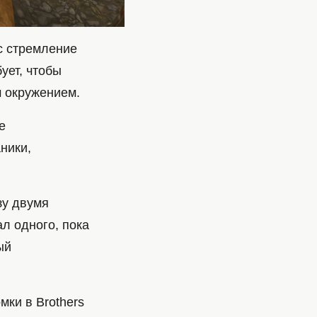
ас стремление
ует, чтобы
м окружением.
е
ники,
зу двумя
л одного, пока
ый
мки в Brothers