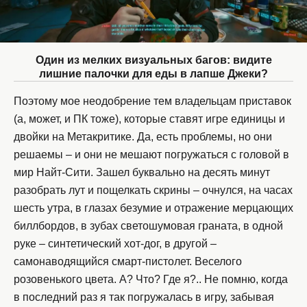
Один из мелких визуальных багов: видите
лишние палочки для еды в лапше Джеки?
Поэтому мое неодобрение тем владельцам приставок
(а, может, и ПК тоже), которые ставят игре единицы и
двойки на Метакритике. Да, есть проблемы, но они
решаемы – и они не мешают погружаться с головой в
мир Найт-Сити. Зашел буквально на десять минут
разобрать лут и пощелкать скрины – очнулся, на часах
шесть утра, в глазах безумие и отражение мерцающих
биллбордов, в зубах светошумовая граната, в одной
руке – синтетический хот-дог, в другой –
самонаводящийся смарт-пистолет. Веселого
розовенького цвета. А? Что? Где я?.. Не помню, когда
в последний раз я так погружалась в игру, забывая