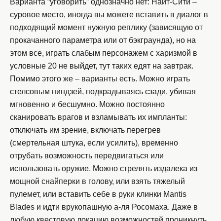
Варианта “уговорить” однозначно нет: Найт-Сити –
суровое место, иногда вы можете вставить в диалог в
подходящий момент нужную реплику (зависящую от
прокачанного параметра или от бэкграунда), но на
этом все, играть слабым персонажем с харизмой в
условные 20 не выйдет, тут таких едят на завтрак.
Помимо этого же – варианты есть. Можно играть
стелсовым ниндзей, подкрадываясь сзади, убивая
мгновенно и бесшумно. Можно постоянно
сканировать врагов и взламывать их импланты:
отключать им зрение, включать перегрев
(смертельная штука, если усилить), временно
отрубать возможность передвигаться или
использовать оружие. Можно стрелять издалека из
мощной снайперки в голову, или взять тяжелый
пулемет, или вставить себе в руки клинки Mantis
Blades и идти врукопашную а-ля Росомаха. Даже в
любую квестовую локацию возможностей проникнуть