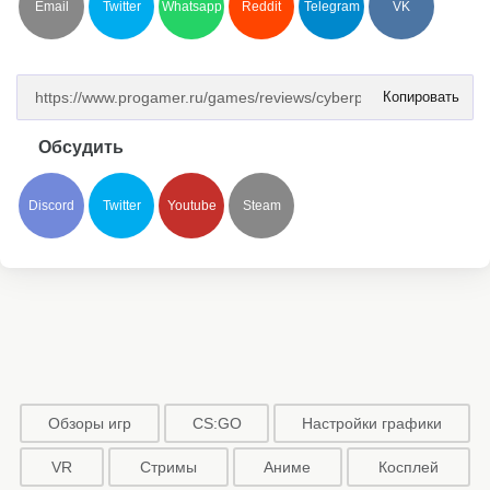
Email
Twitter
Whatsapp
Reddit
Telegram
VK
Копировать
Обсудить
Discord
Twitter
Youtube
Steam
Обзоры игр
CS:GO
Настройки графики
VR
Стримы
Аниме
Косплей