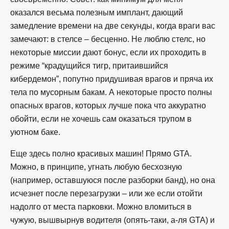
оказался весьма полезным имплант, дающий
замедление времени на две секунды, когда враги вас
замечают: в стелсе – бесценно. Не люблю стелс, но
некоторые миссии дают бонус, если их проходить в
режиме “крадущийся тигр, притаившийся
кибердемон”, попутно придушивая врагов и пряча их
тела по мусорным бакам. А некоторые просто полны
опасных врагов, которых лучше пока что аккуратно
обойти, если не хочешь сам оказаться трупом в
уютном баке.
Еще здесь полно красивых машин! Прямо GTA.
Можно, в принципе, угнать любую бесхозную
(например, оставшуюся после разборки банд), но она
исчезнет после перезагрузки – или же если отойти
надолго от места парковки. Можно вломиться в
чужую, вышвырнув водителя (опять-таки, а-ля GTA) и