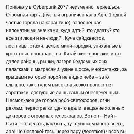
Поначалу в Cyberpunk 2077 неизменно теряешься.
Огромная карта (пусть и ограниченная в Акте 1 одной
частью города на карантине), заполненная
непонятными значками: куда идти? что делать? кто
все эти люди и не-люди?.. Куча сайдквестов,
лестницы, этажи, целые мини-городки, упиханные в
крохотные пространства. Китайские, японские и так
далее районы, рынки, лагеря бездомных с их
палатками и матрасами, узкие шоссе, многоэтажки, за
крышами которых порой не видно неба – зато
слышно, как с гулом высоко-высоко проносятся
аэротакси, доступные лишь самым обеспеченным.
Несмолкающие голоса робо-светофоров, огни
реклам, перестрелки где-то вдали, вещание холеных
дикторов с огромных телеэкранов. Вот он – Найт-
Сити. Что делать, как быть, тут слишком много всего,
ааа! Не беспокойтесь, через пару (десятков) часов вы