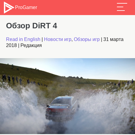
ProGamer
Обзор DiRT 4
Read in English
|
Новости игр
,
Обзоры игр
|
31 марта
2018
|
Редакция