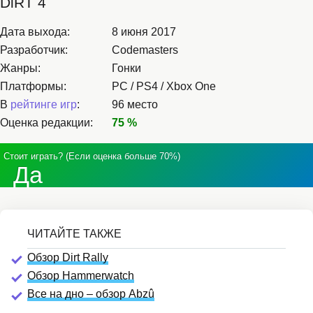
DiRT 4
Дата выхода:
8 июня 2017
Разработчик:
Codemasters
Жанры:
Гонки
Платформы:
PC / PS4 / Xbox One
В
рейтинге игр
:
96 место
Оценка редакции:
75 %
Стоит играть? (Если оценка больше 70%)
Да
Обзор Dirt Rally
Обзор Hammerwatch
Все на дно – обзор Abzû