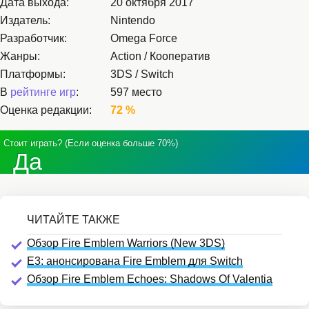
Дата выхода:
20 октября 2017
Издатель:
Nintendo
Разработчик:
Omega Force
Жанры:
Action / Кооператив
Платформы:
3DS / Switch
В
рейтинге игр
:
597 место
Оценка редакции:
72 %
Стоит играть? (Если оценка больше 70%)
Да
Обзор Fire Emblem Warriors (New 3DS)
E3: анонсирована Fire Emblem для Switch
Обзор Fire Emblem Echoes: Shadows Of Valentia