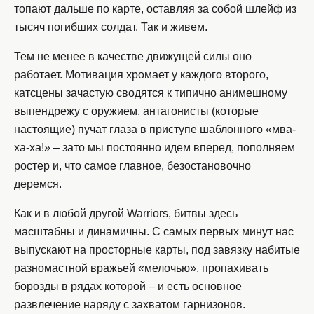
топают дальше по карте, оставляя за собой шлейф из
тысяч погибших солдат. Так и живем.
Тем не менее в качестве движущей силы оно
работает. Мотивация хромает у каждого второго,
катсцены зачастую сводятся к типично анимешному
выпендрежу с оружием, антагонисты (которые
настоящие) пучат глаза в приступе шаблонного «мва-
ха-ха!» – зато мы постоянно идем вперед, пополняем
ростер и, что самое главное, безостановочно
деремся.
Как и в любой другой Warriors, битвы здесь
масштабны и динамичны. С самых первых минут нас
выпускают на просторные карты, под завязку набитые
разномастной вражьей «мелочью», пропахивать
борозды в рядах которой – и есть основное
развлечение наряду с захватом гарнизонов.