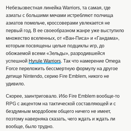
Небезызвестная линейка Warriors, та самая, где
азиаты с большими мечами истребляют полчища
азиатов помельче, кроссоверами увлекается не
первый год. В ее своеобразном жанре уже выступило
множество вселенных, от «Ван-Писа» и «Гандама»,
которым посвящены целые подциклы игр, до
обожаемой всеми «Зельды», разродившейся
успешной
Hyrule Warriors
. Так что намерение Omega
Force переложить бессмертную формулу на другое
детище Nintendo, серию Fire Emblem, никого не
удивило.
Скорее, заинтриговало. Ибо Fire Emblem вообще-то
RPG с акцентом на тактической составляющей и с
бездумным мордобоем общего ничего не имеет,
поэтому наверняка сказать, чего ждать и ждать ли
вообще, было трудно.