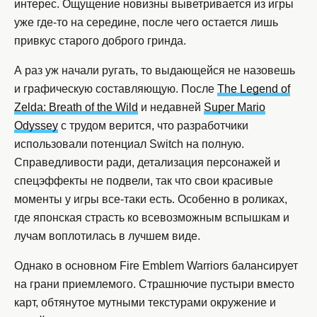
интерес. Ощущение новизны выветривается из игры
уже где-то на середине, после чего остается лишь
привкус старого доброго гринда.
А раз уж начали ругать, то выдающейся не назовешь
и графическую составляющую. После
The Legend of
Zelda: Breath of the Wild
и недавней
Super Mario
Odyssey
с трудом верится, что разработчики
использовали потенциал Switch на полную.
Справедливости ради, детализация персонажей и
спецэффекты не подвели, так что свои красивые
моменты у игры все-таки есть. Особенно в роликах,
где японская страсть ко всевозможным вспышкам и
лучам воплотилась в лучшем виде.
Однако в основном Fire Emblem Warriors балансирует
на грани приемлемого. Страшнючие пустыри вместо
карт, обтянутое мутными текстурами окружение и