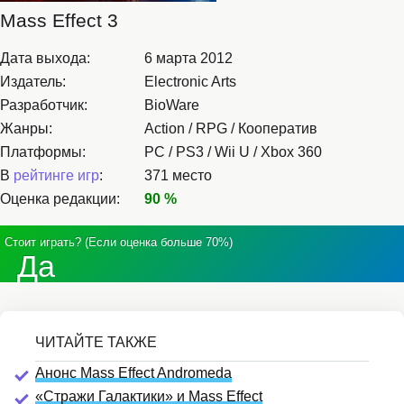
Mass Effect 3
Дата выхода:
6 марта 2012
Издатель:
Electronic Arts
Разработчик:
BioWare
Жанры:
Action / RPG / Кооператив
Платформы:
PC / PS3 / Wii U / Xbox 360
В
рейтинге игр
:
371 место
Оценка редакции:
90 %
Стоит играть? (Если оценка больше 70%)
Да
Анонс Mass Effect Andromeda
«Стражи Галактики» и Mass Effect