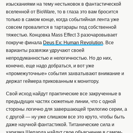
изысканиями на тему нестыковок в фантастической
вселенной от BioWare, то в глаза это вам бросится
только в самом конце, когда событийная лента уже
совсем провалится в тартарары под собственной
тяжестью. Концовка Mass Effect 3 разочаровывает
покруче финала
Deus Ex: Human Revolution
. Все
варианты развязки удручают своей
непродуманностью и нелогичностью. Но до них,
конечно, еще надо добраться, и вот уже
«промежуточные» события захватывают внимание и
держат геймера прикованным к монитору.
Свой исход найдут практические все закрученные в
предыдущих частях сюжетные линии, что с одной
стороны логично для завершающей трилогию серии, а
с другой — ну уже слишком все это круто, чтобы быть
даже научной фантастикой. Титанические сила и
харизма Шепарда найдут свое объяснение в самом-