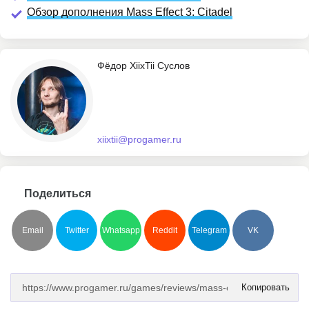
Обзор дополнения Mass Effect 3: Citadel
Фёдор XiixTii Суслов
xiixtii@progamer.ru
Поделиться
Email
Twitter
Whatsapp
Reddit
Telegram
VK
Копировать