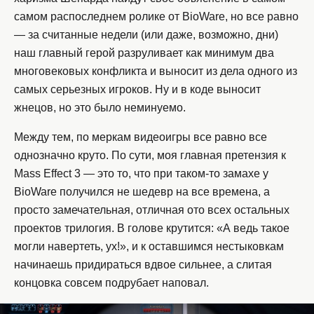
самом распоследнем ролике от BioWare, но все равно
— за считанные недели (или даже, возможно, дни)
наш главный герой разруливает как минимум два
многовековых конфликта и выносит из дела одного из
самых серьезных игроков. Ну и в коде выносит
жнецов, но это было неминуемо.
Между тем, по меркам видеоигры все равно все
однозначно круто. По сути, моя главная претензия к
Mass Effect 3 — это то, что при таком-то замахе у
BioWare получился не шедевр на все времена, а
просто замечательная, отличная ото всех остальных
проектов трилогия. В голове крутится: «А ведь такое
могли навертеть, ух!», и к оставшимся нестыковкам
начинаешь придираться вдвое сильнее, а слитая
концовка совсем подрубает наповал.