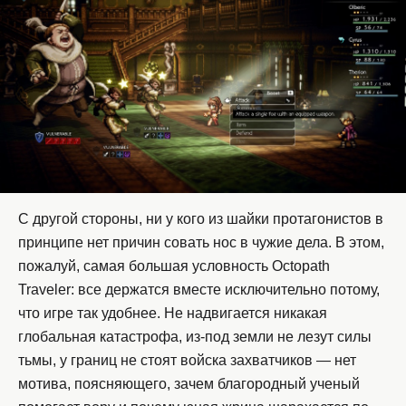
С другой стороны, ни у кого из шайки протагонистов в
принципе нет причин совать нос в чужие дела. В этом,
пожалуй, самая большая условность Octopath
Traveler: все держатся вместе исключительно потому,
что игре так удобнее. Не надвигается никакая
глобальная катастрофа, из-под земли не лезут силы
тьмы, у границ не стоят войска захватчиков — нет
мотива, поясняющего, зачем благородный ученый