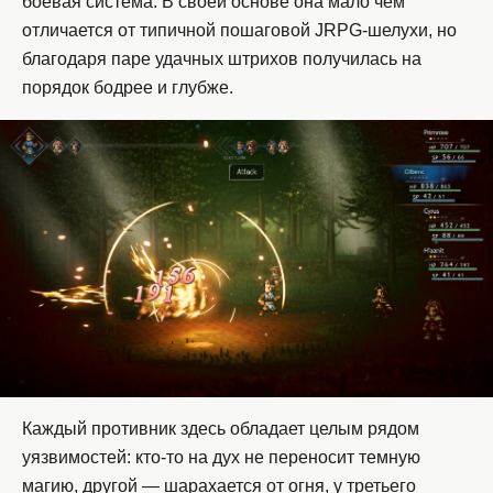
боевая система. В своей основе она мало чем
отличается от типичной пошаговой JRPG-шелухи, но
благодаря паре удачных штрихов получилась на
порядок бодрее и глубже.
Каждый противник здесь обладает целым рядом
уязвимостей: кто-то на дух не переносит темную
магию, другой — шарахается от огня, у третьего