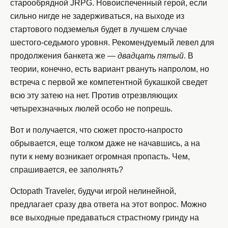
старообрядной JRPG. Новоиспеченный герой, если
сильно нигде не задерживаться, на выходе из
стартового подземелья будет в лучшем случае
шестого-седьмого уровня. Рекомендуемый левел для
продолжения банкета же —
двадцать пятый
. В
теории, конечно, есть вариант рвануть напролом, но
встреча с первой же компетентной букашкой сведет
всю эту затею на нет. Против отрезвляющих
четырехзначных люлей особо не попрешь.
Вот и получается, что сюжет просто-напросто
обрывается, еще толком даже не начавшись, а на
пути к нему возникает огромная пропасть. Чем,
спрашивается, ее заполнять?
Octopath Traveler, будучи игрой нелинейной,
предлагает сразу два ответа на этот вопрос. Можно
все выходные предаваться страстному гринду на