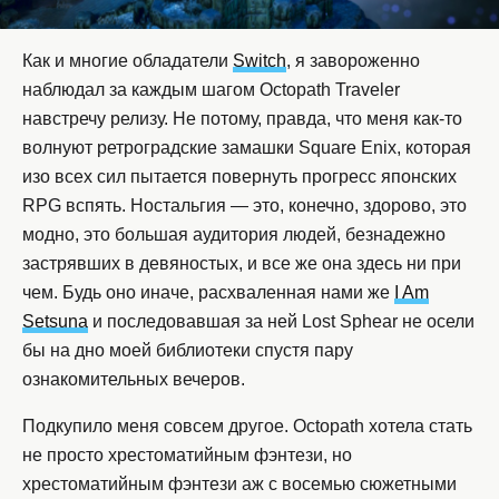
Как и многие обладатели
Switch
, я завороженно
наблюдал за каждым шагом Octopath Traveler
навстречу релизу. Не потому, правда, что меня как-то
волнуют ретроградские замашки Square Enix, которая
изо всех сил пытается повернуть прогресс японских
RPG вспять. Ностальгия — это, конечно, здорово, это
модно, это большая аудитория людей, безнадежно
застрявших в девяностых, и все же она здесь ни при
чем. Будь оно иначе, расхваленная нами же
I Am
Setsuna
и последовавшая за ней Lost Sphear не осели
бы на дно моей библиотеки спустя пару
ознакомительных вечеров.
Подкупило меня совсем другое. Octopath хотела стать
не просто хрестоматийным фэнтези, но
хрестоматийным фэнтези аж с восемью сюжетными