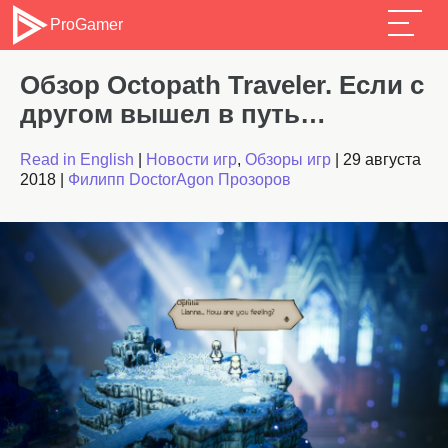
ProGamer
Обзор Octopath Traveler. Если с
другом вышел в путь…
Read in English
|
Новости игр
,
Обзоры игр
|
29 августа
2018
|
Филипп DoctorAgon Прозоров