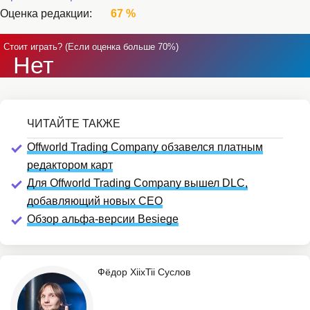
Оценка редакции:
67 %
Стоит играть? (Если оценка больше 70%)
Нет
Offworld Trading Company обзавелся платным
редактором карт
Для Offworld Trading Company вышел DLC,
добавляющий новых CEO
Обзор альфа-версии Besiege
Фёдор XiixTii Суслов