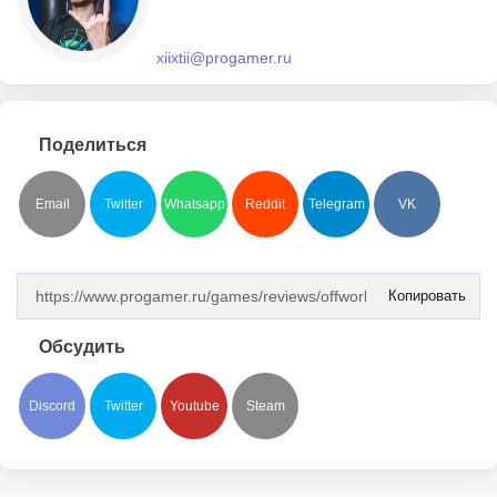
xiixtii@progamer.ru
Поделиться
Email
Twitter
Whatsapp
Reddit
Telegram
VK
Копировать
Обсудить
Discord
Twitter
Youtube
Steam