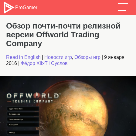
ProGamer
Обзор почти-почти релизной
версии Offworld Trading
Company
Read in English
|
Новости игр
,
Обзоры игр
|
9 января
2016
|
Фёдор XiixTii Суслов