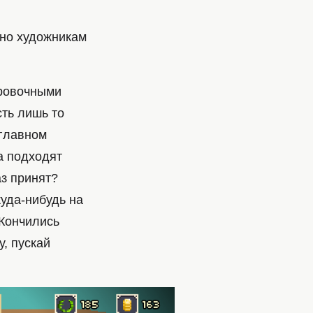
но художникам
ировочными
сть лишь то
 главном
ва подходят
з принят?
куда-нибудь на
 Кончились
, пускай