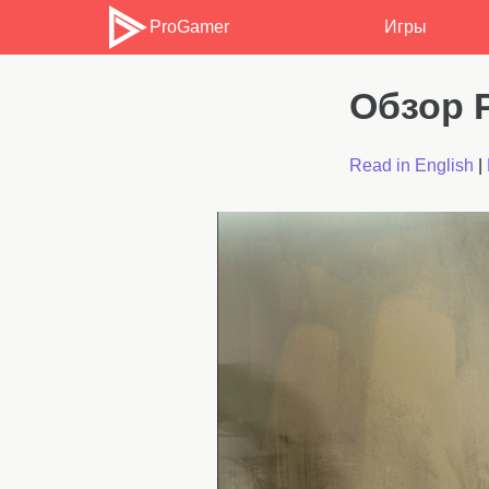
ProGamer
Игры
Обзор P
Read in English
|