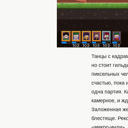
Танцы с кадрам
но стоит гильд
пиксельных чел
счастью, пока 
одна партия. К
камерное, и жд
Заложенная же
блестяще. Рек
«микро-инди».