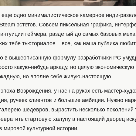
d – еще одно минималистическое камерное инди-разв
Steam эстетов. Совсем пиксельная графика, интерфе
 интуиции геймера, раздетый до самых базовых меха
ких тебе тьюториалов – все, как наша публика любит
но в вышеописанную формулу разработчики PG умуд
росто какую-нибудь аркаду, но целую экономическую 
ркадную, но вполне себе живую-настоящую.
 эпоха Возрождения, у нас на руках есть мастер-худо
ия, ручеек клиентов и большие амбиции. Нужно нари
галерею шедевров, вырастить несколько поколений
ревратить стартовую халупу в настоящий дворец иск
в мировой культурной истории.