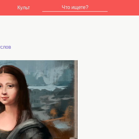
Культ
услов