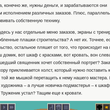
а, конечно же, нужны деньги, и зарабатываются они
 исполнением различных заказов. Плюс, параллель
вивать собственную технику.
 здесь у нас отдельные меню заказов, экраны с трен
бленные плашки строительства? А нет их. Точнее, е
ьство, остальное пляшет от того, что происходит на
ш домик, вот шкаф с красками, вот кровать, вон сле
шедший священник хочет собственный портрет? Зака
сору приклеивается холст, который нужно поставить 
м той же мышкой перетащить к нему нашего мастера.
художника – а лучше новичка-подмастерья – к шкафу
 Труженик устал? Тащим еще к кровати.