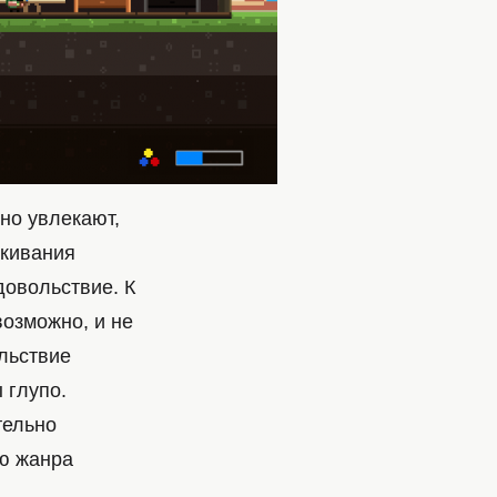
но увлекают,
икивания
довольствие. К
возможно, и не
ольствие
 глупо.
тельно
ю жанра