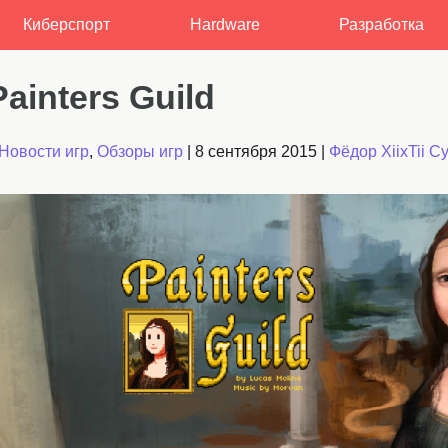
Киберспорт
Hardware
Разработка
ainters Guild
Новости игр
,
Обзоры игр
|
8 сентября 2015
|
Фёдор XiixTii С