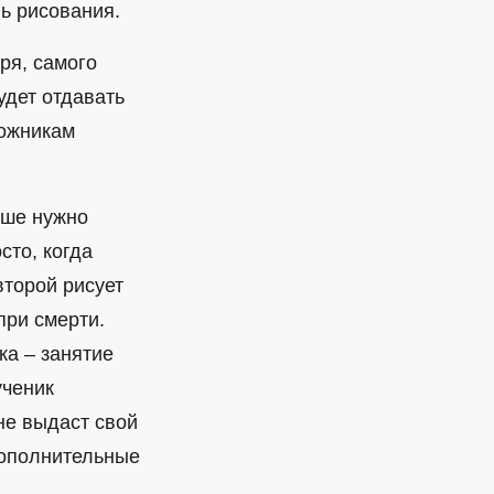
ль рисования.
оря, самого
удет отдавать
дожникам
ьше нужно
сто, когда
второй рисует
при смерти.
ка – занятие
ученик
не выдаст свой
 дополнительные