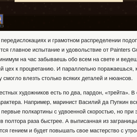
 передислокациях и грамотном распределении подо
тся главное испытание и удовольствие от Painters G
минимум на час забываешь обо всем на свете и веде
й цех к процветанию. И параллельно поражаешься, к
 смогло влезть столько всяких деталей и нюансов.
естных художников есть по два, пардон, «трейта». В
арактера. Например, маринист Василий да Пупкин в
 первые полкартины с удвоенной скоростью, но при 
 в полтора раза быстрее. А выписанная из заграниц
тся гением и будет повышать свое мастерство с утр