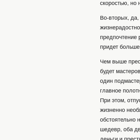
скоростью, но 
Во-вторых, да, 
жизнерадостног
предпочтение 
придет больше
Чем выше прес
будет мастеров
один подмасте
главное полотн
При этом, отпу
жизненно необ
обстоятельно н
шедевр, оба дв
деньги и прест