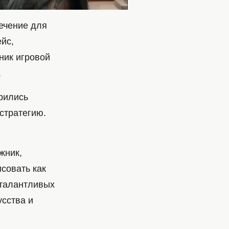
лечение для
йс,
ник игровой
.
рились
стратегию.
жник,
совать как
 талантливых
усства и