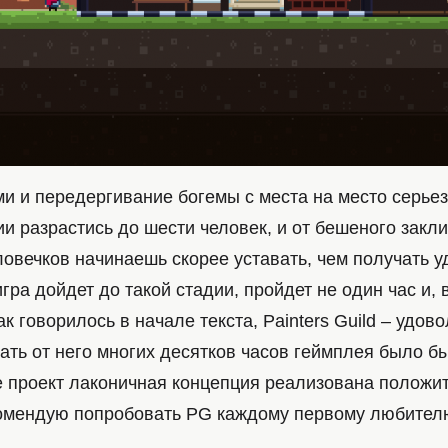
и и передергивание богемы с места на место серьез
ии разрастись до шести человек, и от бешеного закл
овечков начинаешь скорее уставать, чем получать у
игра дойдет до такой стадии, пройдет не один час и, 
ак говорилось в начале текста, Painters Guild – удов
ать от него многих десятков часов геймплея было бы
 проект лаконичная концепция реализована положи
омендую попробовать PG каждому первому любител