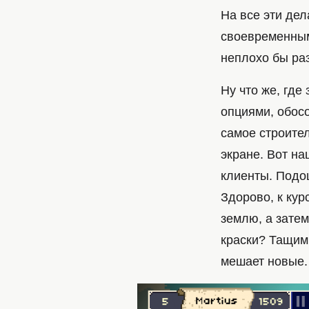
На все эти дел
своевременным
неплохо бы раз
Ну что же, где
опциями, обосо
самое строител
экране. Вот на
клиенты. Подо
Здорово, к кур
землю, а зате
краски? Тащим 
мешает новые.