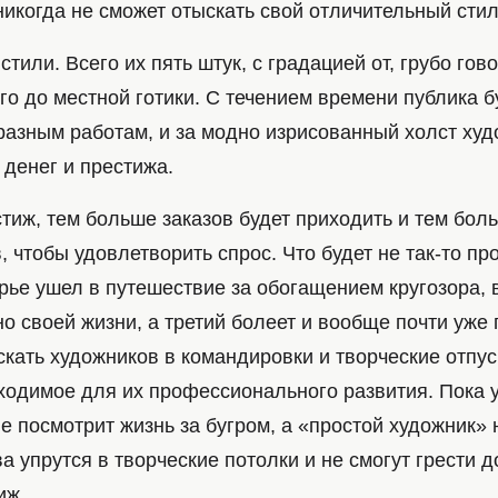
никогда не сможет отыскать свой отличительный сти
стили. Всего их пять штук, с градацией от, грубо гов
о до местной готики. С течением времени публика б
разным работам, и за модно изрисованный холст ху
 денег и престижа.
тиж, тем больше заказов будет приходить и тем бол
, чтобы удовлетворить спрос. Что будет не так-то про
рье ушел в путешествие за обогащением кругозора, 
о своей жизни, а третий болеет и вообще почти уже 
скать художников в командировки и творческие отпус
ходимое для их профессионального развития. Пока 
е посмотрит жизнь за бугром, а «простой художник» 
а упрутся в творческие потолки и не смогут грести
иж.