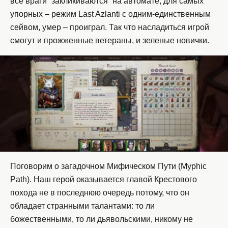
все враги “закликиваются” на автомате, для самых
упорных – режим Last Azlanti с одним-единственным
сейвом, умер – проиграл. Так что насладиться игрой
смогут и прожженные ветераны, и зеленые новички.
Поговорим о загадочном Мифическом Пути (Myphic
Path). Наш герой оказывается главой Крестового
похода не в последнюю очередь потому, что он
обладает странными талантами: то ли
божественными, то ли дьявольскими, никому не