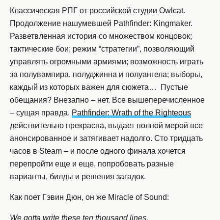
Классическая РПГ от российской студии Owlcat.
Продолжение нашумевшей Pathfinder: Kingmaker.
Разветвленная история со множеством концовок;
тактические бои; режим “стратегии”, позволяющий
управлять огромными армиями; возможность играть
за полувампира, полуджинна и полуангела; выборы,
каждый из которых важен для сюжета… Пустые
обещания? Внезапно – нет. Все вышеперечисленное
– сущая правда.
Pathfinder: Wrath of the Righteous
действительно прекрасна, выдает полной мерой все
анонсированное и затягивает надолго. Сто тридцать
часов в Steam – и после одного финала хочется
перепройти еще и еще, попробовать разные
варианты, билды и решения загадок.
Как поет Гэвин Дюн, он же Miracle of Sound:
We gotta write these ten thousand lines,