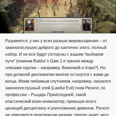
Разумеется, у них у всех разные мировоззрения – от
законопослушно доброго до хаотично злого, полный
набор. И не все будут согласны с вашим “выбором
пути” (помним Baldur’s Gate 2 и трения между
членами партии – например, Виконией и Аэри?). Но
при должной дипломатии многие останутся с вами до
конца. Моим любимым спутником, например, оказался
законопослушный злой (Lawful Evil) гном Регилл, по
профессии – Рыцарь Преисподней, такой
классический воин-инквизитор, превыше всего
ценящий дисциплину и уничтожение демонов. Регилл
не удивляется практически ничему, твердо знает, чего