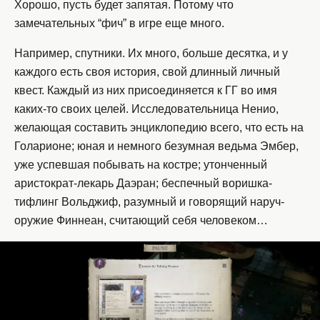
Хорошо, пусть будет запятая. Потому что
замечательных “фич” в игре еще много.
Например, спутники. Их много, больше десятка, и у
каждого есть своя история, свой длинный личный
квест. Каждый из них присоединяется к ГГ во имя
каких-то своих целей. Исследовательница Ненио,
желающая составить энциклопедию всего, что есть на
Голарионе; юная и немного безумная ведьма Эмбер,
уже успевшая побывать на костре; утонченный
аристократ-лекарь Даэран; беспечный воришка-
тифлинг Вольджиф, разумный и говорящий наруч-
оружие Финнеан, считающий себя человеком…