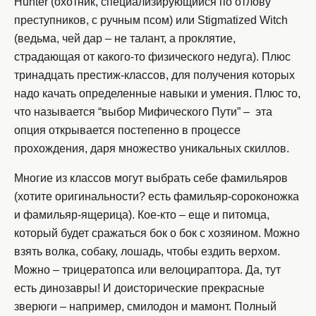
Hunter (охотник, специализирующийся по отлову
преступников, с ручным псом) или Stigmatized Witch
(ведьма, чей дар – не талант, а проклятие,
страдающая от какого-то физического недуга). Плюс
тринадцать престиж-классов, для получения которых
надо качать определенные навыки и умения. Плюс то,
что называется “выбор Мифического Пути” – эта
опция открывается постепенно в процессе
прохождения, даря множество уникальных скиллов.
Многие из классов могут выбрать себе фамильяров
(хотите оригинальности? есть фамильяр-сороконожка
и фамильяр-ящерица). Кое-кто – еще и питомца,
который будет сражаться бок о бок с хозяином. Можно
взять волка, собаку, лошадь, чтобы ездить верхом.
Можно – трицератопса или велоцираптора. Да, тут
есть динозавры! И доисторические прекрасные
зверюги – например, смилодон и мамонт. Полный