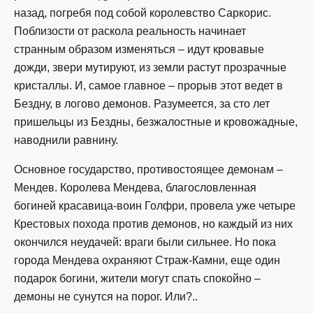
назад, погребя под собой королевство Саркорис.
Поблизости от раскола реальность начинает
странным образом изменяться – идут кровавые
дожди, звери мутируют, из земли растут прозрачные
кристаллы. И, самое главное – прорыв этот ведет в
Бездну, в логово демонов. Разумеется, за сто лет
пришельцы из Бездны, безжалостные и кровожадные,
наводнили равнину.
Основное государство, противостоящее демонам –
Мендев. Королева Мендева, благословленная
богиней красавица-воин Голфри, провела уже четыре
Крестовых похода против демонов, но каждый из них
окончился неудачей: враги были сильнее. Но пока
города Мендева охраняют Страж-Камни, еще один
подарок богини, жители могут спать спокойно –
демоны не сунутся на порог. Или?..