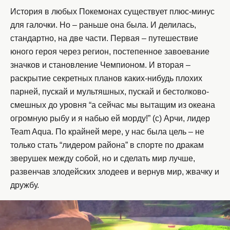
История в любых Покемонах существует плюс-минус
для галочки. Но – раньше она была. И делилась,
стандартно, на две части. Первая – путешествие
юного героя через регион, постепенное завоевание
значков и становление Чемпионом. И вторая –
раскрытие секретных планов каких-нибудь плохих
парней, пускай и мультяшных, пускай и бестолково-
смешных до уровня “а сейчас мы вытащим из океана
огромную рыбу и я набью ей морду!” (с) Арчи, лидер
Team Aqua. По крайней мере, у нас была цель – не
только стать “лидером района” в спорте по дракам
зверушек между собой, но и сделать мир лучше,
развенчав злодейских злодеев и вернув мир, жвачку и
дружбу.