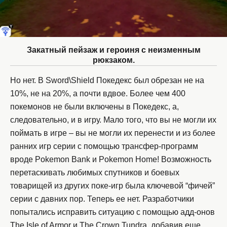
Закатный пейзаж и героиня с неизменным
рюкзаком.
Но нет. В Sword\Shield Покедекс был обрезан не на
10%, не на 20%, а почти вдвое. Более чем 400
покемонов не были включены в Покедекс, а,
следовательно, и в игру. Мало того, что вы не могли их
поймать в игре – вы не могли их перенести и из более
ранних игр серии с помощью трансфер-программ
вроде Pokemon Bank и Pokemon Home! Возможность
перетаскивать любимых спутников и боевых
товарищей из других поке-игр была ключевой “фичей”
серии с давних пор. Теперь ее нет. Разработчики
попытались исправить ситуацию с помощью адд-онов
The Isle of Armor и The Crown Tundra, добавив еще