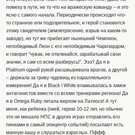
помеху в пути, не то что на вражескую команду – и это
ясно с самого начала. Периодически происходит что-
то странное или подозрительное, и герой становится
этому свидетелем (землетрясение, взрыв на каком-то
заводе), но тут же прибегает нынешний Чемпион,
непобедимый Леон с его непобедимым Чаризардом,
и говорит “чувак, не отвлекайся, зарабатывай свои
значки, я сам со всем разберусь!”. Эээ? Да я в
Platinum одной рукой расшвыривала врагов, а другой
– держала за гриву чудовищ из параллельного
измерения! Да я в Black \ White вламывалась в замок
антагонистов вместе со всеми тренерами региона! Да
я в Omega Ruby летала верхом на Латиосе! А тут
меня, как ребенка (окей, герою 10-12 лет, но обычно
это не мешало НПС в других играх отправлять его
пинками в самый эпицентр событий) посылают есть
манную кашу и слушаться взрослых. Пффф.