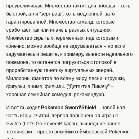
преувеличиваю. Множество тактик для победы – хоть
быстрой, а-ля “зерг раш”, хоть медленной, зато
гарантированной. Множество команд, которые
сработают так или иначе в разных ситуациях.
Множество скрытых переменных, над которыми,
конечно, можно вообще не задумываться – но если
задумаетесь и решите, к примеру, вывести идеального
покемона, то останется погрузиться с головой в
проработанную генетику виртуальных зверей.
Миллионы фанатов по всему миру, песни, игрушки,
фигурки, аниме, фильмы. (“Детектив Пикачу” –
хорошая семейная комедия, рекомендую).
И вот выходит
Pokemon Sword\Shield
– новейшая
часть игры, считай, первая полноценная игра на
Switch (Let’s Go Eevee\Pikachu, вышедшие ранее,
технически – просто ремейки геймбоевской Pokemon