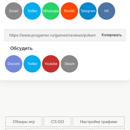
Email
Twitter
Whatsapp
Reddit
Telegram
VK
Копировать
Обсудить
Discord
Twitter
Youtube
Steam
Обзоры игр
CS:GO
Настройки графики