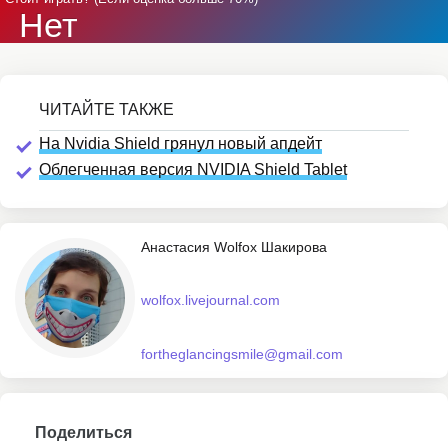
Нет
На Nvidia Shield грянул новый апдейт
Облегченная версия NVIDIA Shield Tablet
Анастасия Wolfox Шакирова
wolfox.livejournal.com
fortheglancingsmile@gmail.com
Поделиться