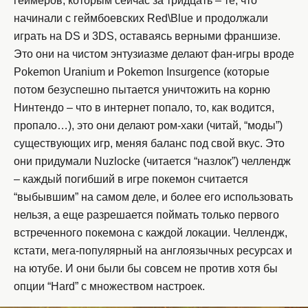
геймеров, которым сейчас за тридцать – те, что
начинали с геймбоевских Red\Blue и продолжали
играть на DS и 3DS, оставаясь верными франшизе.
Это они на чистом энтузиазме делают фан-игры вроде
Pokemon Uranium и Pokemon Insurgence (которые
потом безуспешно пытается уничтожить на корню
Нинтендо – что в интернет попало, то, как водится,
пропало…), это они делают ром-хаки (читай, “моды”)
существующих игр, меняя баланс под свой вкус. Это
они придумали Nuzlocke (читается “назлок”) челлендж
– каждый погибший в игре покемон считается
“выбывшим” на самом деле, и более его использовать
нельзя, а еще разрешается поймать только первого
встреченного покемона с каждой локации. Челлендж,
кстати, мега-популярный на англоязычных ресурсах и
на ютубе. И они были бы совсем не против хотя бы
опции “Hard” с множеством настроек.