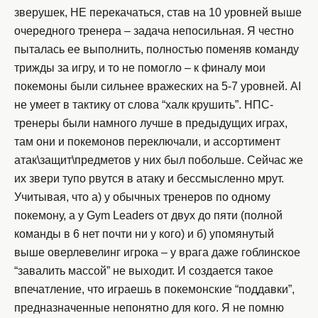
зверушек, НЕ перекачаться, став на 10 уровней выше
очередного тренера – задача непосильная. Я честно
пыталась ее выполнить, полностью поменяв команду
трижды за игру, и то не помогло – к финалу мои
покемоны были сильнее вражеских на 5-7 уровней. AI
не умеет в тактику от слова “халк крушить”. НПС-
тренеры были намного лучше в предыдущих играх,
там они и покемонов переключали, и ассортимент
атак\защит\предметов у них был побольше. Сейчас же
их звери тупо рвутся в атаку и бессмысленно мрут.
Учитывая, что а) у обычных тренеров по одному
покемону, а у Gym Leaders от двух до пяти (полной
команды в 6 нет почти ни у кого) и б) упомянутый
выше оверлевелинг игрока – у врага даже гоблинское
“завалить массой” не выходит. И создается такое
впечатление, что играешь в покемонские “поддавки”,
предназначенные непонятно для кого. Я не помню