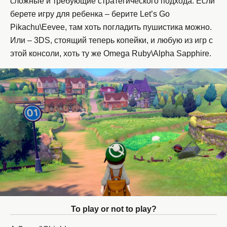
сложные и требующие стратегического подхода. Если
берете игру для ребенка – берите Let’s Go
Pikachu\Eevee, там хоть погладить пушистика можно.
Или – 3DS, стоящий теперь копейки, и любую из игр с
этой консоли, хоть ту же Omega Ruby\Alpha Sapphire.
To play or not to play?