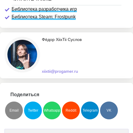
Библиотека разработчика игр
Библиотека Steam: Frostpunk
Фёдор XiixTii Суслов
xiixtii@progamer.ru
Поделиться
Email
Twitter
Whatsapp
Reddit
Telegram
VK