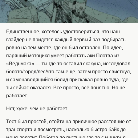
Единственное, хотелось удостовериться, что наш
глайдер не придется каждый первый раз подбирать
ровно на тем месте, где он был оставлен. По идее,
парящий мотоцикл умеет работать аки Плотва из
«Ведьмака» — ты где-то оставил скакуна, исследовал
болото/город/лес/что-там-еще, затем просто свистнул,
и самонаводящийся болид прискакал ровно туда, где
ты сейчас оказался. Всё просто, всё понятно. Но не
работает.
Нет, хуже, чем не работает.
Тест был простой, отойти на приличное расстояние от
транспорта и посмотреть, насколько быстро байк до
меня долетит. Побегав по пустыне где-то с минуту, я