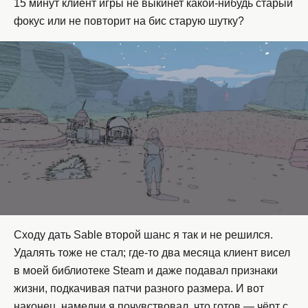
15 минут клиент игры не выкинет какой-нибудь старый
фокус или не повторит на бис старую шутку?
Сходу дать Sable второй шанс я так и не решился.
Удалять тоже не стал; где-то два месяца клиент висел
в моей библиотеке Steam и даже подавал признаки
жизни, подкачивая патчи разного размера. И вот
наконец, намедни я почувствовал, что готов — чёрт с