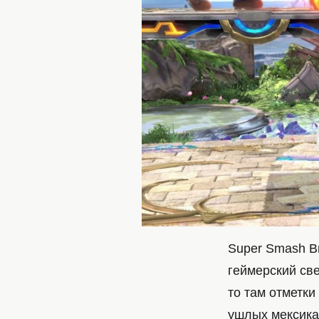
Super Smash Br
геймерский све
то там отметки
ушлых мексика