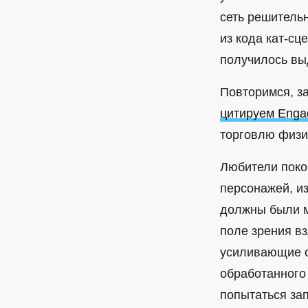
сеть решительн
из кода кат-сц
получилось вы
Повторимся, з
цитируем Enga
торговлю физи
Любители поко
персонажей, и
должны были м
поле зрения в
усиливающие ос
обработанного
попытаться зап