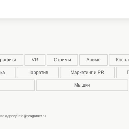
графики
VR
Стримы
Аниме
Коспл
ыка
Нарратив
Маркетинг и PR
Мышки
 по адресу
info@progamer.ru