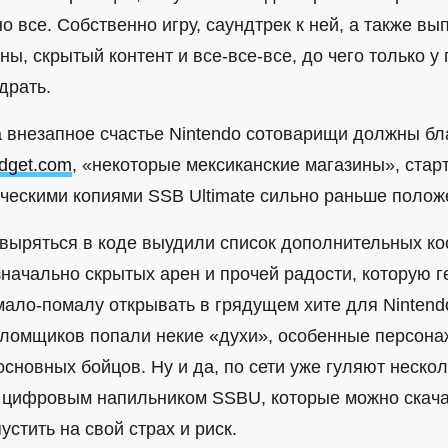
о все. Собственно игру, саундтрек к ней, а также в
ены, скрытый контент и все-все-все, до чего только у
драть.
а внезапное счастье Nintendo сотоварищи должны бл
dget.com
, «некоторые мексиканские магазины», ста
ческими копиями SSB Ultimate сильно раньше положе
выряться в коде выудили список дополнительных к
значально скрытых арен и прочей радости, которую 
ало-помалу открывать в грядущем хите для Nintendo
зломщиков попали некие «духи», особенные персона
новных бойцов. Ну и да, по сети уже гуляют нескол
 цифровым напильником SSBU, которые можно скача
устить на свой страх и риск.