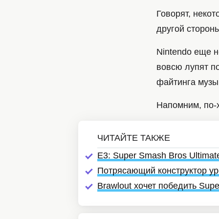
Говорят, некот
другой стороны
Nintendo еще 
вовсю лупят п
файтинга музык
Напомним, по-х
E3: Super Smash Bros Ultimat
Потрясающий конструктор ур
Brawlout хочет победить Supe