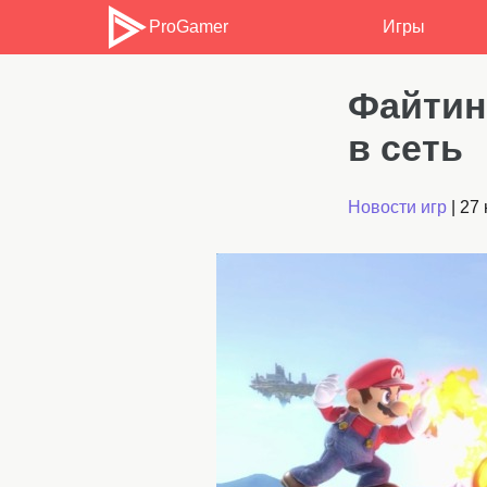
ProGamer
Игры
Файтинг
в сеть
Новости игр
|
27 