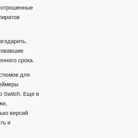
ыпотрошенные
 пиратов
агодарить,
ртовавшие
нного срока.
остюмов для
геймеры
 Switch. Еще в
жи,
ько версий
ть и