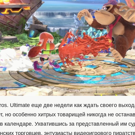
os. Ultimate еще две недели как ждать своего выхо
т, но особенно хитрых товарищей никогда не остана
 в календаре. Ухватившись за представленный им су
нских торговцев, энтузиасты видеоигрового пиратст