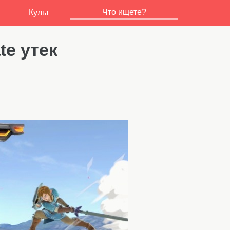
Культ
te утек