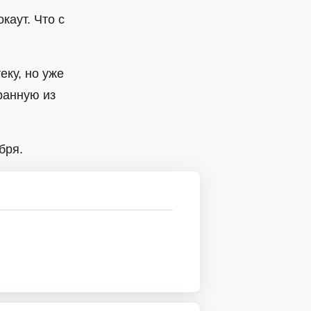
каут. Что с
ку, но уже
ранную из
бря.