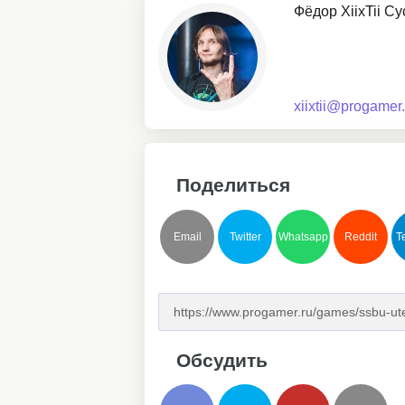
Фёдор XiixTii С
xiixtii@progamer.
Поделиться
Email
Twitter
Whatsapp
Reddit
T
Обсудить