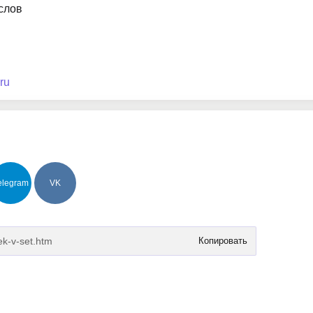
услов
ru
elegram
VK
Копировать