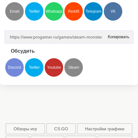
Email
Twitter
Whatsapp
Reddit
Telegram
VK
Копировать
Обсудить
Discord
Twitter
Youtube
Steam
Обзоры игр
CS:GO
Настройки графики