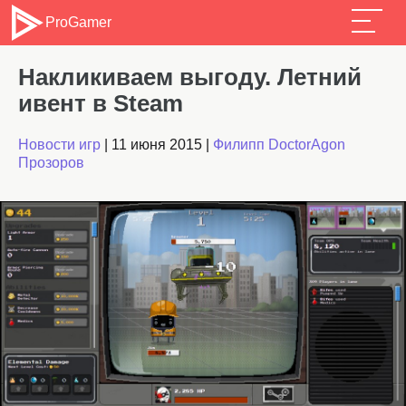
ProGamer
Накликиваем выгоду. Летний
ивент в Steam
Новости игр
|
11 июня 2015
|
Филипп DoctorAgon
Прозоров