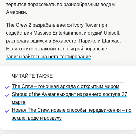
терпится порассекать по разнообразным водам
Америки.
The Crew 2 разрабатывается Ivory Tower при
содействии Massive Entertainment и студий Ubisoft,
располагающихся в Бухаресте, Париже и Шанхае.
Если хотите ознакомиться с игрой пораньше,
записывайтесь на бета-тестирование
.
The Crew – гоночная аркада с открытым миром
Shroud of the Avatar выходит из раннего доступа 27
марта
Новая The Crew, новые способы передвижения – по
земле, воде и воздуху