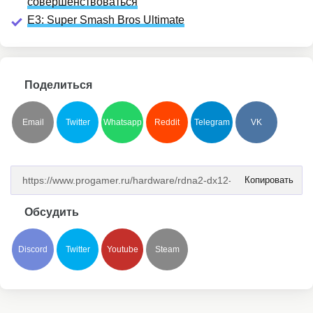
совершенствоваться
E3: Super Smash Bros Ultimate
Поделиться
Email
Twitter
Whatsapp
Reddit
Telegram
VK
Копировать
Обсудить
Discord
Twitter
Youtube
Steam