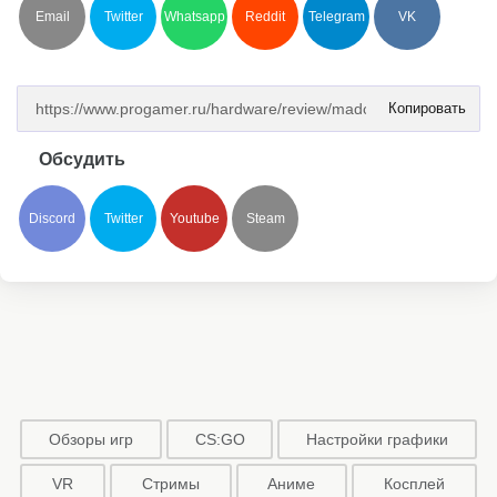
Email
Twitter
Whatsapp
Reddit
Telegram
VK
Копировать
Обсудить
Discord
Twitter
Youtube
Steam
Обзоры игр
CS:GO
Настройки графики
VR
Стримы
Аниме
Косплей