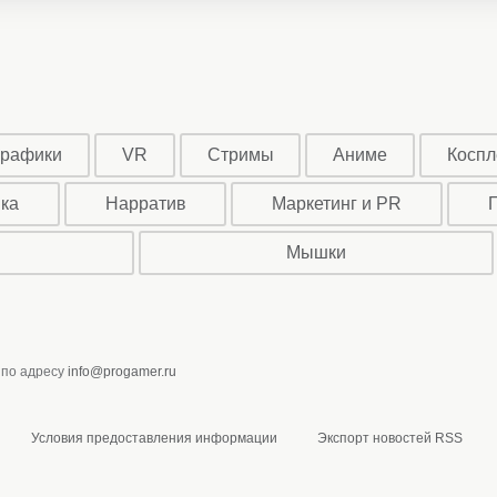
графики
VR
Стримы
Аниме
Коспл
ыка
Нарратив
Маркетинг и PR
Мышки
 по адресу
info@progamer.ru
Условия предоставления информации
Экспорт новостей RSS