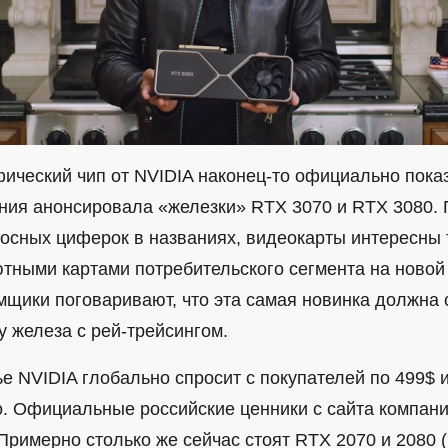
ический чип от NVIDIA наконец-то официально пока
ния анонсировала «железки» RTX 3070 и RTX 3080.
осных циферок в названиях, видеокарты интересны т
тными картами потребительского сегмента на новой
мщики поговаривают, что эта самая новинка должна 
у железа с рей-трейсингом.
ье NVIDIA глобально спросит с покупателей по 499$ 
о. Официальные российские ценники с сайта компани
Примерно столько же сейчас стоят RTX 2070 и 2080 