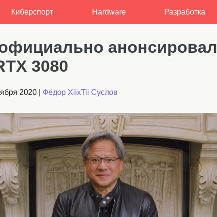
Киберспорт
Hardware
Разработка
 официально анонсирова
RTX 3080
тября 2020
|
Фёдор XiixTii Суслов