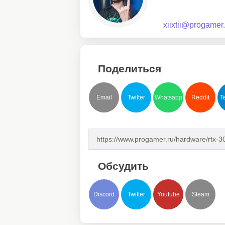
xiixtii@progamer.
Поделиться
Email
Twitter
Whatsapp
Reddit
T
Обсудить
Discord
Twitter
Youtube
Steam