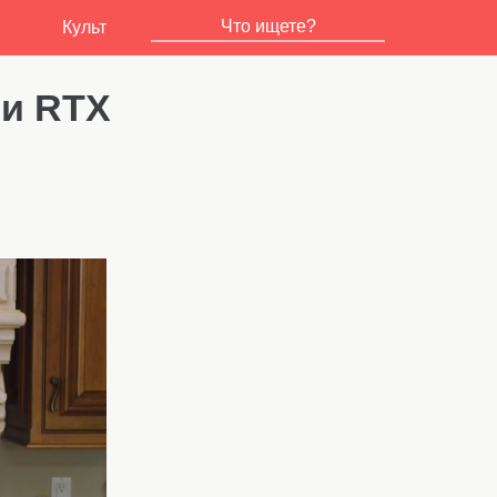
Культ
ли RTX