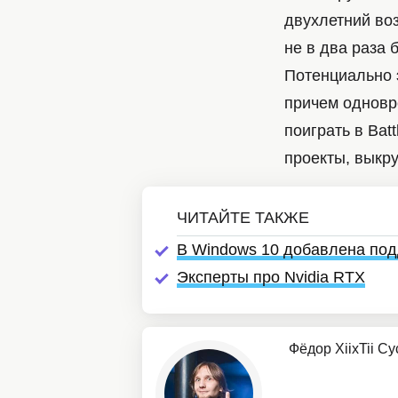
двухлетний воз
не в два раза 
Потенциально э
причем одновр
поиграть в Batt
проекты, выкру
В Windows 10 добавлена под
Эксперты про Nvidia RTX
Фёдор XiixTii С