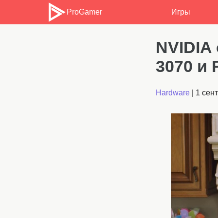
ProGamer
Игры
NVIDIA
3070 и 
Hardware
|
1 сен