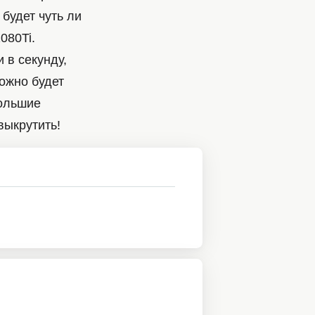
 будет чуть ли
080Ti.
 в секунду,
ожно будет
 большие
выкрутить!