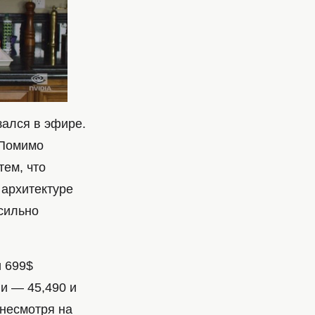
зался в эфире.
 Помимо
ем, что
 архитектуре
сильно
и 699$
и — 45,490 и
(несмотря на