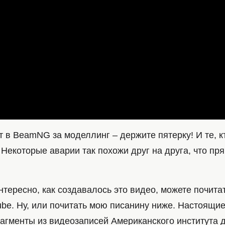
ет в BeamNG за моделлинг – держите пятерку! И те, к
 Некоторые аварии так похожи друг на друга, что п
нтересно, как создавалось это видео, можете почита
be. Ну, или почитать мою писанину ниже. Настоящие
рагменты из видеозаписей Американского института 