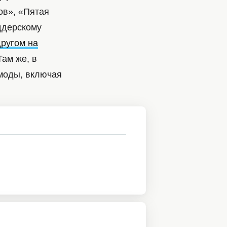
ов», «Пятая
ддерскому
другом на
ам же, в
 моды, включая