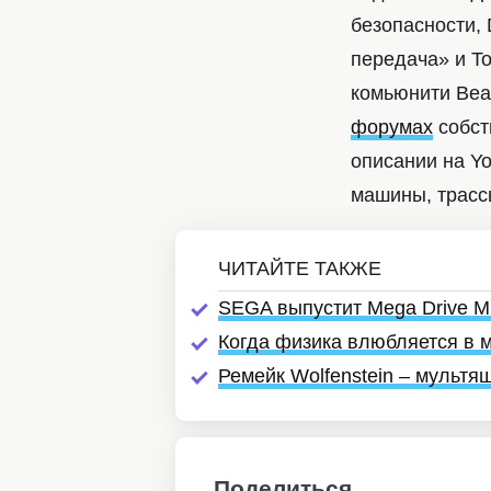
безопасности,
передача» и To
комьюнити Bea
форумах
собст
описании на Y
машины, трасс
SEGA выпустит Mega Drive Mi
Когда физика влюбляется в 
Ремейк Wolfenstein – мультя
Поделиться