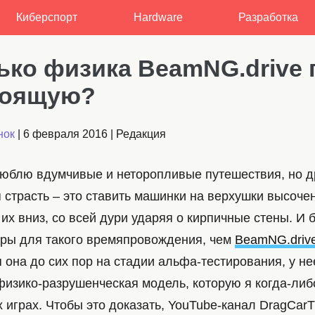
Киберспорт
Hardware
Разработка
ько физика BeamNG.drive 
тоящую?
нок
|
6 февраля 2016
|
Редакция
люблю вдумчивые и неторопливые путешествия, но д
страсть – это ставить машинки на верхушки высочен
 их вниз, со всей дури ударяя о кирпичные стены. И 
ры для такого времяпровождения, чем
BeamNG.driv
я она до сих пор на стадии альфа-тестирования, у н
изико-разрушенческая модель, которую я когда-либ
 играх. Чтобы это доказать, YouTube-канал DragCar