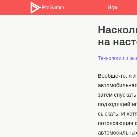
ProGamer
Игры
Наскол
на нас
Технологии и ры
Вообще-то, я 
автомобильная 
затем спускать
подходящей иг
сыскать. И хот
потрясающая ф
автомобильных