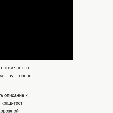
то отвечает за
рям… ну… очень
ть описание к
 краш-тест
дорожной