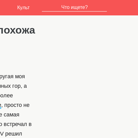
Культ
похожа
ругая моя
ных гор, а
более
e
, просто не
ее самая
о встречал в
TV решил