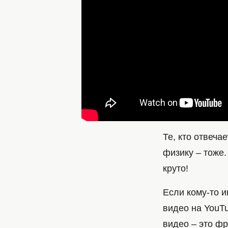
Те, кто отвеча
физику – тоже.
круто!
Если кому-то и
видео на YouTu
видео – это ф