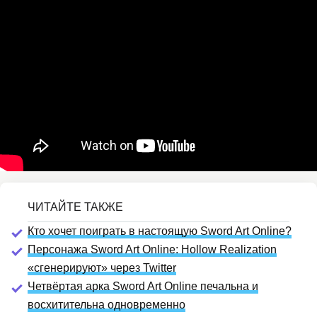
Кто хочет поиграть в настоящую Sword Art Online?
Персонажа Sword Art Online: Hollow Realization
«сгенерируют» через Twitter
Четвёртая арка Sword Art Online печальна и
восхитительна одновременно