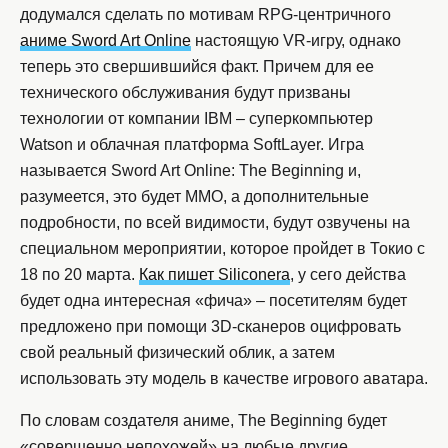
додумался сделать по мотивам RPG-центричного
аниме Sword Art Online
настоящую VR-игру, однако
теперь это свершившийся факт. Причем для ее
технического обслуживания будут призваны
технологии от компании IBM – суперкомпьютер
Watson и облачная платформа SoftLayer. Игра
называется Sword Art Online: The Beginning и,
разумеется, это будет MMO, а дополнительные
подробности, по всей видимости, будут озвучены на
специальном мероприятии, которое пройдет в Токио с
18 по 20 марта.
Как пишет Siliconera
, у сего действа
будет одна интересная «фича» – посетителям будет
предложено при помощи 3D-сканеров оцифровать
свой реальный физический облик, а затем
использовать эту модель в качестве игрового аватара.
По словам создателя аниме, The Beginning будет
«совершенно непохожей» на любые другие