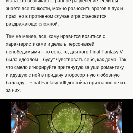
Из-за это возникает странное разделение: если вы
знаете все тонкости, можно разносить врагов в пух и
прах, но в противном случае игра становится
раздражающе сложной.
Тем не менее, все, кому нравится возиться с
характеристиками и делать персонажей
непобедимыми – то есть, те, для кого Final Fantasy V
была идеалом – будут чувствовать себя, как дома. Так
что смело игнорируйте притянутую за уши романтику
и идущую с ней в придачу второсортную любовную
балладу – Final Fantasy VIII достойна признания не из-
за них.