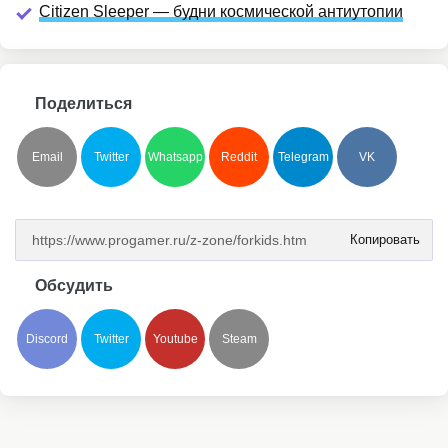
Citizen Sleeper — будни космической антиутопии
Поделиться
Email
Twitter
Whatsapp
Reddit
Telegram
VK
Копировать
Обсудить
Discord
Twitter
Youtube
Steam