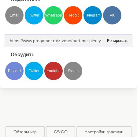
Email
Twitter
Whatsapp
Reddit
Telegram
VK
Копировать
Обсудить
Discord
Twitter
Youtube
Steam
Обзоры игр
CS:GO
Настройки графики