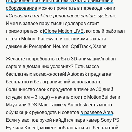
Подробнее про типы систем захвата движений и
оборудование
можно прочитать в переводе книги
«Choosing a real-time performance capture system»
.
Имея в запасе пару тысяч долларов стоит
присмотреться к
iClone Motion LIVE
, который работает
с Leap Motion, Faceware и костюмами захвата
движений Perception Neuron, OptiTrack, Xsens.
Желаете попробовать себя в 3D-анимации/motion
capture в домашних условиях? Есть масса
бесплатных возможностей! Autodesk предлагает
бесплатно и без ограничений использовать
большинство своих продуктов в течение 30 дней
(студентам – 3 года) – начать стоит с MotionBuilder и
Maya или 3DS Max. Также у Autodesk есть много
обучающих руководств и советов
в разделе Area
.
Если у вас под рукой найдётся пара камер Sony PS
Eye или Kinect, можете побаловаться с бесплатной