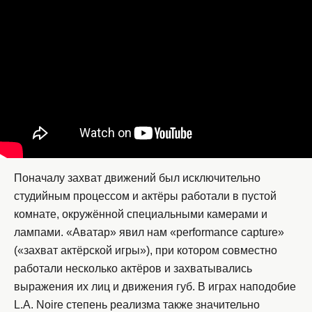
Поначалу захват движений был исключительно
студийным процессом и актёры работали в пустой
комнате, окружённой специальными камерами и
лампами. «Аватар» явил нам «performance capture»
(«захват актёрской игры»), при котором совместно
работали несколько актёров и захватывались
выражения их лиц и движения губ. В играх наподобие
L.A. Noire степень реализма также значительно