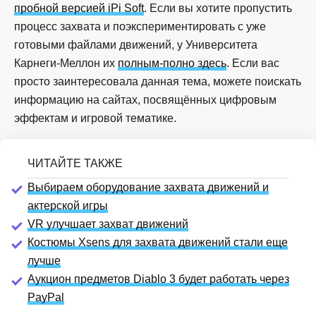
пробной версией iPi Soft
. Если вы хотите пропустить
процесс захвата и поэкспериментировать с уже
готовыми файлами движений, у Университета
Карнеги-Меллон их
полным-полно здесь
. Если вас
просто заинтересовала данная тема, можете поискать
информацию на сайтах, посвящённых цифровым
эффектам и игровой тематике.
Выбираем оборудование захвата движений и
актерской игры
VR улучшает захват движений
Костюмы Xsens для захвата движений стали еще
лучше
Аукцион предметов Diablo 3 будет работать через
PayPal