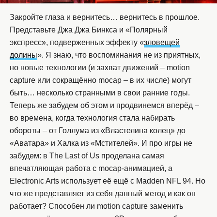
Закройте глаза и вернитесь… вернитесь в прошлое.
Представьте Джа Джа Бинкса и «Полярный
экспресс», подверженных эффекту «
зловещей
долины
». Я знаю, что воспоминания не из приятных,
но новые технологии (и захват движений – motion
capture или сокращённо mocap – в их числе) могут
быть… несколько странными в свои ранние годы.
Теперь же забудем об этом и продвинемся вперёд –
во времена, когда технология стала набирать
обороты – от Голлума из «Властелина колец» до
«Аватара» и Халка из «Мстителей». И про игры не
забудем: в The Last of Us проделана самая
впечатляющая работа с mocap-анимацией, а
Electronic Arts использует её ещё с Madden NFL 94. Но
что же представляет из себя данный метод и как он
работает? Способен ли motion capture заменить