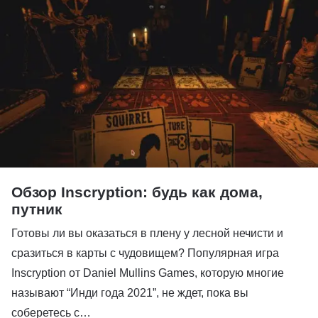
Обзор Inscryption: будь как дома,
путник
Готовы ли вы оказаться в плену у лесной нечисти и
сразиться в карты с чудовищем? Популярная игра
Inscryption от Daniel Mullins Games, которую многие
называют “Инди года 2021”, не ждет, пока вы
соберетесь с…