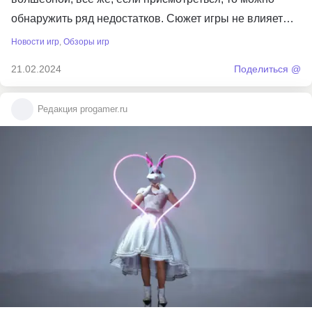
обнаружить ряд недостатков. Сюжет игры не влияет…
Новости игр
,
Обзоры игр
21.02.2024
Поделиться @
Редакция progamer.ru