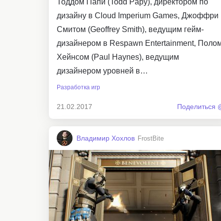
Тоддом Папи (Todd Papy), директором по
дизайну в Cloud Imperium Games, Джоффри
Смитом (Geoffrey Smith), ведущим гейм-
дизайнером в Respawn Entertainment, Поло
Хейнсом (Paul Haynes), ведущим
дизайнером уровней в…
Разработка игр
21.02.2017
Поделиться 
Владимир Хохлов
FrostBite