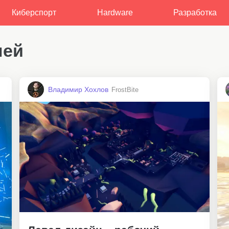
Киберспорт
Hardware
Разработка
ней
Владимир Хохлов
FrostBite