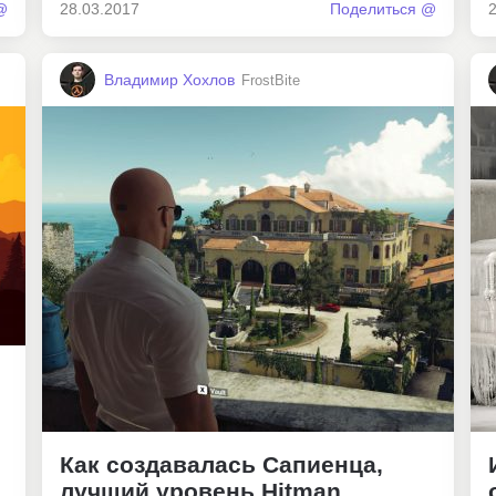
@
28.03.2017
Поделиться @
Владимир Хохлов
FrostBite
Как создавалась Сапиенца,
лучший уровень Hitman