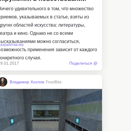
Ничего удивительного в том, что множество
приемов, указываемых в статье, взяты из
других областей искусства: литературы,
театра и кино. Однако не со всеми
высказываниями можно согласиться,
азработка игр
возможность применения зависит от каждого
конкретного случая.
09.01.2017
Поделиться @
Владимир Хохлов
FrostBite