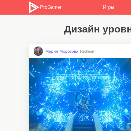
ProGamer
Игры
Дизайн уров
Мария Морозова
Redream