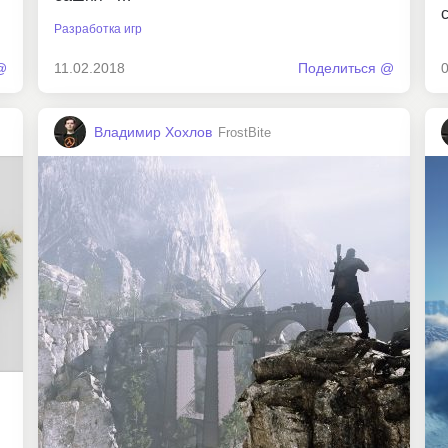
Разработка игр
@
11.02.2018
Поделиться @
Владимир Хохлов
FrostBite