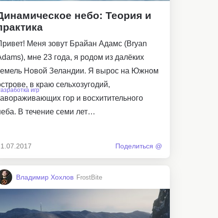
Динамическое небо: Теория и
практика
Привет! Меня зовут Брайан Адамс (Bryan
Adams), мне 23 года, я родом из далёких
земель Новой Зеландии. Я вырос на Южном
острове, в краю сельхозугодий,
азработка игр
завораживающих гор и восхитительного
неба. В течение семи лет…
21.07.2017
Поделиться @
Владимир Хохлов
FrostBite