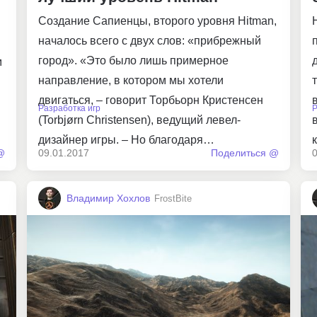
Создание Сапиенцы, второго уровня Hitman,
началось всего с двух слов: «прибрежный
город». «Это было лишь примерное
м
направление, в котором мы хотели
двигаться, – говорит Торбьорн Кристенсен
Разработка игр
Р
(Torbjørn Christensen), ведущий левел-
дизайнер игры. – Но благодаря…
@
09.01.2017
Поделиться @
Владимир Хохлов
FrostBite