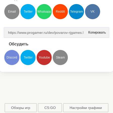
Email
Twitter
Whatsapp
Reddit
Telegram
VK
Копировать
Обсудить
Discord
Twitter
Youtube
Steam
Обзоры игр
CS:GO
Настройки графики