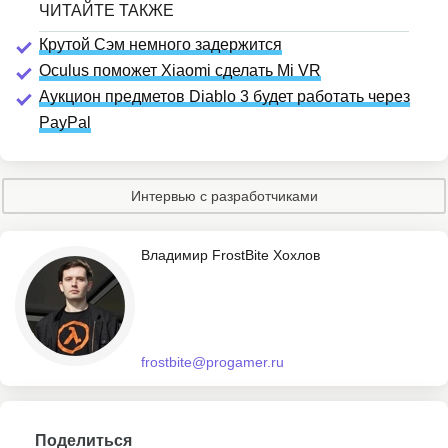
Крутой Сэм немного задержится
Oculus поможет Xiaomi сделать Mi VR
Аукцион предметов Diablo 3 будет работать через
PayPal
Интервью с разработчиками
Владимир FrostBite Хохлов
frostbite@progamer.ru
Поделиться