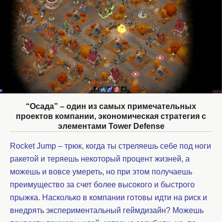
“Осада” – один из самых примечательных
проектов компании, экономическая стратегия с
элементами Tower Defense
Rocket Jump – трюк, когда ты стреляешь себе под ноги
ракетой и теряешь некоторый процент жизней, а
можешь и вовсе умереть, но при этом получаешь
преимущество за счет более высокого и быстрого
прыжка. Насколько в компании готовы идти на риск и
внедрять экспериментальный геймдизайн? Можешь