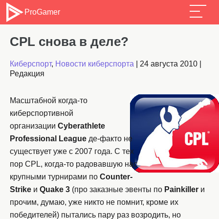
ProGamer
CPL снова в деле?
Киберспорт
,
Новости киберспорта
|
24 августа 2010
|
Редакция
Масштабной когда-то
киберспортивной
организации
Cyberathlete
Professional League
де-факто не
существует уже с 2007 года. С тех
пор CPL, когда-то радовавшую нас
крупными турнирами по
Counter-
Strike
и
Quake 3
(про заказные эвенты по
Painkiller
и
прочим, думаю, уже никто не помнит, кроме их
победителей) пытались пару раз возродить, но