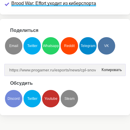
Brood War: Effort уходит из киберспорта
Поделиться
Email
Twitter
Whatsapp
Reddit
Telegram
VK
Копировать
Обсудить
Discord
Twitter
Youtube
Steam