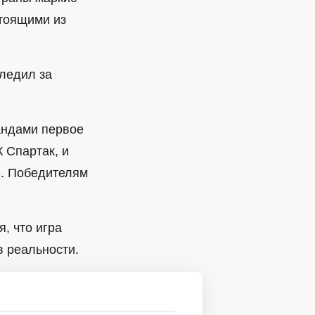
стоящими из
ледил за
андами первое
 Спартак, и
. Победителям
, что игра
в реальности.