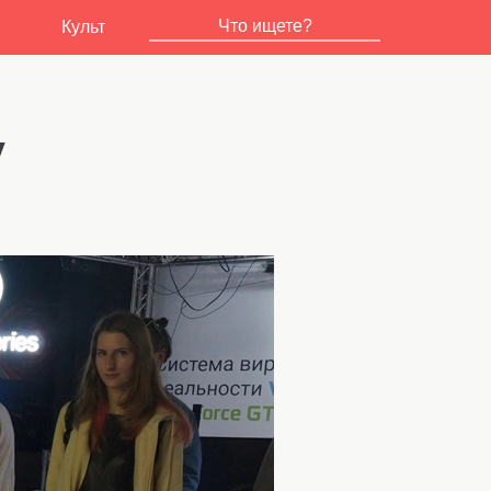
Культ
у