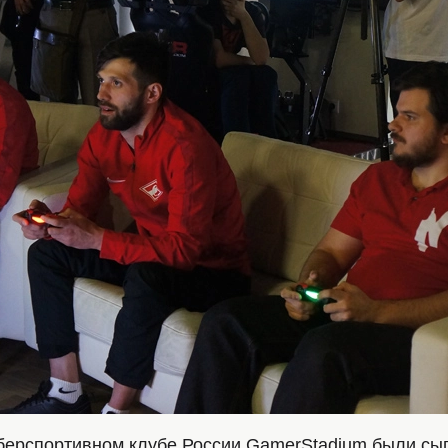
иберспортивном клубе России GamerStadium были сы