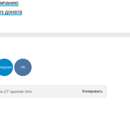
ампанию
ез доната
elegram
VK
Копировать