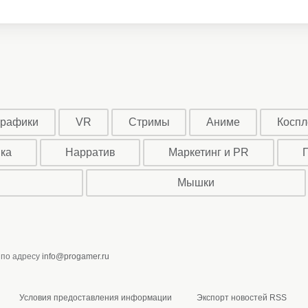
графики
VR
Стримы
Аниме
Коспл
ыка
Нарратив
Маркетинг и PR
Мышки
 по адресу
info@progamer.ru
Условия предоставления информации
Экспорт новостей RSS