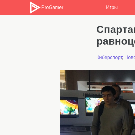
ProGamer
Игры
Спарта
равноц
Киберспорт
,
Ново