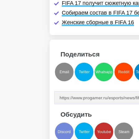
FIFA 17 получит сюжетную к
Собираем состав в FIFA 17 б
Женские сборные в FIFA 16
Поделиться
Email
Twitter
Whatsapp
Reddit
T
Обсудить
Discord
Twitter
Youtube
Steam