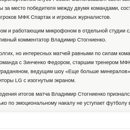
вы за место победителя между двумя командами, со
гроков МФК Спартак и игровых журналистов.
ом и работающим микрофоном в отдельной студии с
тивный комментатор Владимир Стогниенко.
долгих, но интересных матчей равными по силам ком
команда с Зинченко Федором, старшим тренером МФК
ураданяном, ведущим шоу «Еще больше минералов»
иторы LG с изогнутым экраном.
едения итогов матча Владимир Стогниенко признался
ько по эмоциональному накалу не уступает футболу 