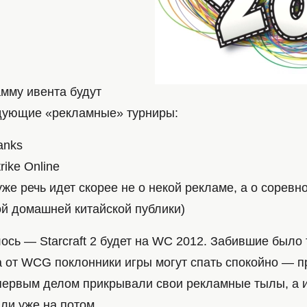
I
амму ивента будут
дующие «рекламные» турниры:
anks
rike Online
 уже речь идет скорее не о некой рекламе, а о сорев
й домашней китайской публики)
ось — Starcraft 2 будет на WC 2012. Забившие было 
а от WCG поклонники игры могут спать спокойно — п
первым делом прикрывали свои рекламные тылы, а 
ли уже на потом.