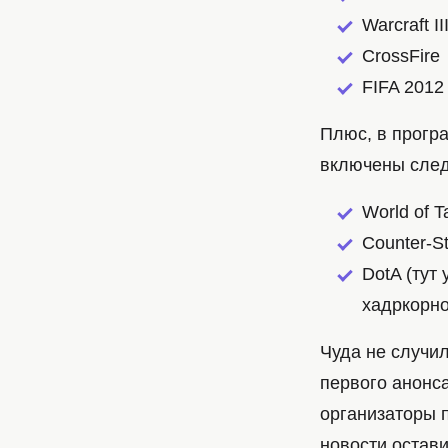
Warcraft II
CrossFire
FIFA 2012
Плюс, в прогр
включены сле
World of T
Counter-St
DotA (тут
хадркорно
Чуда не случил
первого анонс
организаторы 
новости остави