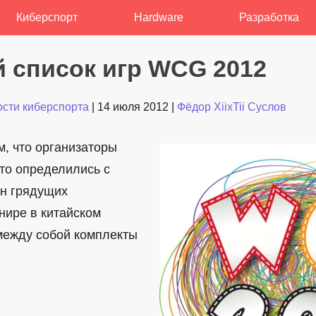
Киберспорт
Hardware
Разработка
 список игр WCG 2012
сти киберспорта
|
14 июля 2012
|
Фёдор XiixTii Суслов
м, что организаторы
то определились с
н грядущих
нире в китайском
между собой комплекты
I