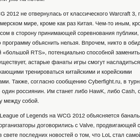
 2012 не отвернулась от классического Warcraft 3,
мерском мире, кроме как раз Китая. Чем-то иным, кр
сом в сторону принимающей соревнования публики,
 программу объяснить нельзя. Впрочем, никто в обид
й «большой RTS», потенциально способной заменит
существует, астарые фанаты игры смогут насладитьс
ающими тренироваться китайскими и корейскими
и. Также, согласно сообщению Cyberfight.ru, в тур
е один россиянин. Им станет либо HawK, либо Cash,
у между собой.
 League of Legends на WCG 2012 объясняется банал
организаторы договорились с Valve, продвигающей с
в свете последних новостей о том, что LoL стал сам