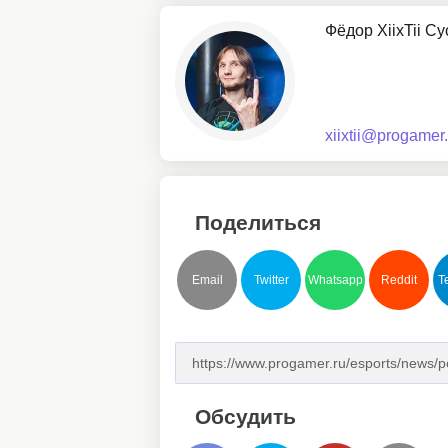
Фёдор XiixTii С
xiixtii@progamer.
Поделиться
Email
Twitter
Whatsapp
Reddit
T
Обсудить