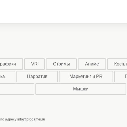
графики
VR
Стримы
Аниме
Коспл
ыка
Нарратив
Маркетинг и PR
Мышки
 по адресу
info@progamer.ru