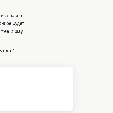
 все равно
рнире будет
free-2-play
ут до 2