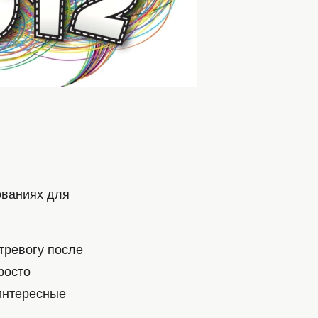
нованиях для
тревогу после
росто
интересные