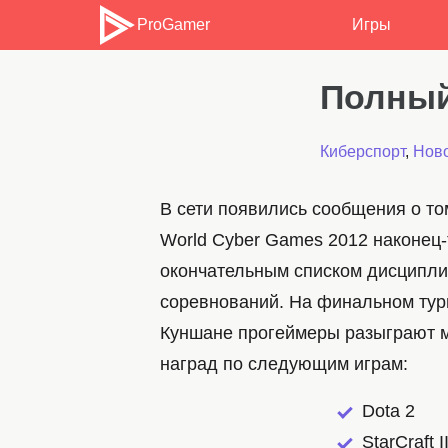
ProGamer
Игры
Полный
Киберспорт
,
Ново
В сети появились сообщения о то
World Cyber Games 2012 наконец-
окончательным списком дисципли
соревнований. На финальном тур
Куншане прогеймеры разыграют 
наград по следующим играм:
Dota 2
StarCraft I