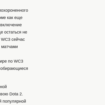
 похороненного
оме как еще
 включение
е остаться не
ь WC3 сейчас
я матчами
нире по WC3
 собирающиеся
ьной
вою Dota 2.
ой популярной