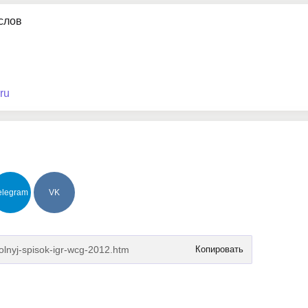
услов
ru
elegram
VK
Копировать