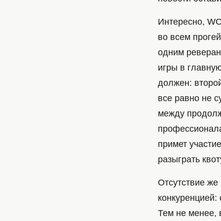
Интересно, WCG
во всем прогей
одним реверан
игры в главную
должен: второ
все равно не 
между продолж
профессионалам
примет участи
разыграть квот
Отсутствие же
конкуренцией: 
Тем не менее, 