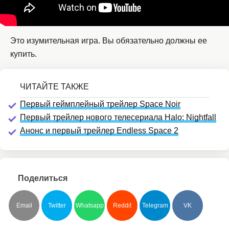
Это изумительная игра. Вы обязательно должны ее
купить.
Первый геймплейный трейлер Space Noir
Первый трейлер нового телесериала Halo: Nightfall
Анонс и первый трейлер Endless Space 2
Поделиться
Email
Twitter
Whatsapp
Reddit
Telegram
VK