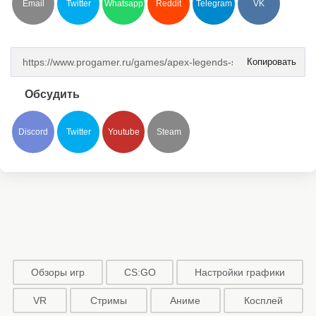
Email
Twitter
Whatsapp
Reddit
Telegram
VK
Копировать
Обсудить
Discord
Twitter
Youtube
Steam
Обзоры игр
CS:GO
Настройки графики
VR
Стримы
Аниме
Косплей