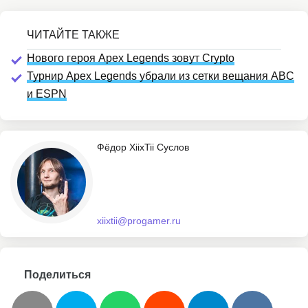
Нового героя Apex Legends зовут Crypto
Турнир Apex Legends убрали из сетки вещания ABC
и ESPN
Фёдор XiixTii Суслов
xiixtii@progamer.ru
Поделиться