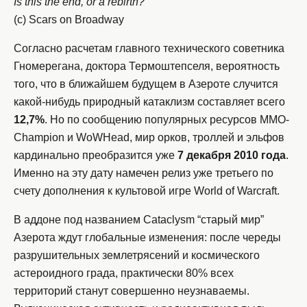
Is this the end, or a rebirth?
(c) Scars on Broadway
Согласно расчетам главного технического советника
Гномерегана, доктора Термоштепселя, вероятность
того, что в ближайшем будущем в Азероте случится
какой-нибудь природный катаклизм составляет всего
12,7%
. Но по сообщению популярных ресурсов MMO-
Champion и WoWHead, мир орков, троллей и эльфов
кардинально преобразится уже
7 декабря 2010 года
.
Именно на эту дату намечен релиз уже третьего по
счету дополнения к культовой игре World of Warcraft.
В аддоне под названием Cataclysm “старый мир”
Азерота ждут глобальные изменения: после череды
разрушительных землетрясений и космического
астероидного града, практически 80% всех
территорий станут совершенно неузнаваемы.