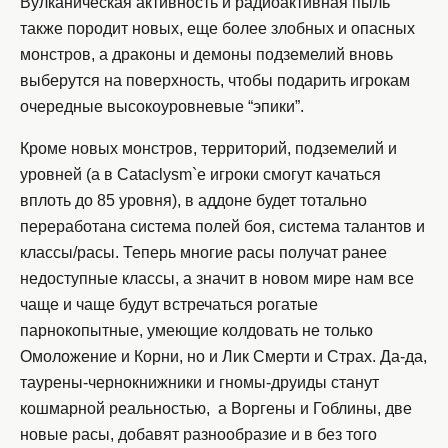
Вулканическая активность и радиоактивная пыль
также породит новых, еще более злобных и опасных
монстров, а драконы и демоны подземелий вновь
выберутся на поверхность, чтобы подарить игрокам
очередные высокоуровневые “эпики”.
Кроме новых монстров, территорий, подземелий и
уровней (а в Cataclysm`е игроки смогут качаться
вплоть до 85 уровня), в аддоне будет тотально
переработана система полей боя, система талантов и
классы/расы. Теперь многие расы получат ранее
недоступные классы, а значит в новом мире нам все
чаще и чаще будут встречаться рогатые
парнокопытные, умеющие колдовать не только
Омоложение и Корни, но и Лик Смерти и Страх. Да-да,
таурены-чернокнижники и гномы-друиды станут
кошмарной реальностью, а Воргены и Гоблины, две
новые расы, добавят разнообразие и в без того