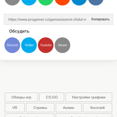
Копировать
Обсудить
Discord
Twitter
Youtube
Steam
Обзоры игр
CS:GO
Настройки графики
VR
Стримы
Аниме
Косплей