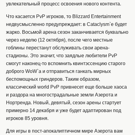
увлекательный процесс освоения нового контента.
Что касается PvP игроков, то Blizzard Entertainment
недвусмысленно предупреждает: в Cataclysm`е будет
жарко. Восьмой арена сезон заканчивается буквально
через неделю (12 октября), после чего местные
гоблины перестанут обслуживать свои арена-
стадионы. Это значит, что заядлые любители PvP
смогут наконец-то вспомнить квинтэссенцию старого
доброго WoW`а и отправиться ганкать мирных
беспомощных гриндеров. Таким образом,
классический world PvP привнесет еще больше хаоса
и раздора на многострадальные земли Азерота и
Нортренда. Новый, девятый, сезон арены стартует
примерно 14 декабря и уже будет адаптирован под
игроков 85 уровня.
Для игры в пост-апокалиптичном мире Азерота вам